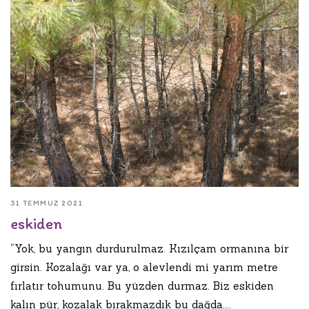
31 TEMMUZ 2021
eskiden
“Yok, bu yangın durdurulmaz. Kızılçam ormanına bir
girsin. Kozalağı var ya, o alevlendi mi yarım metre
fırlatır tohumunu. Bu yüzden durmaz. Biz eskiden
kalın pür, kozalak bırakmazdık bu dağda....