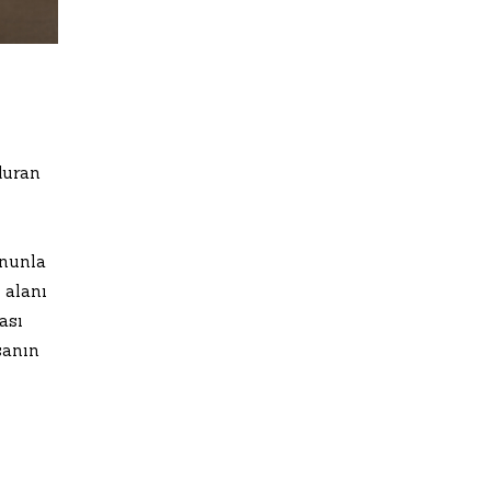
duran
onunla
 alanı
ası
sanın