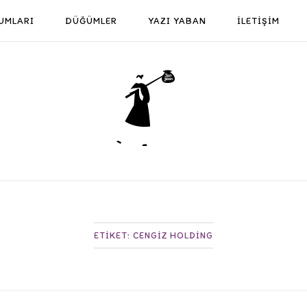
UMLARI
DÜĞÜMLER
YAZI YABAN
İLETİŞİM
Home
ETIKET:
CENGIZ HOLDING