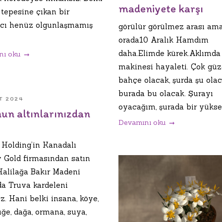
madeniyete karşı
 tepesine çıkan bir
ıcı henüz olgunlaşmamış
görülür görülmez arası am
orada10 Aralık Hamdım
daha.Elimde kürek.Aklımda 
nı oku
makinesi hayaleti. Çok güze
bahçe olacak, şurda şu olac
burada bu olacak. Şurayı
T 2024
oyacağım, şurada bir yükselti
un altınlarınızdan
Devamını oku
 Holding’in Kanadalı
y Gold firmasından satın
Halilağa Bakır Madeni
da Truva kardeleni
z. Hani belki insana, köye,
ğe, dağa, ormana, suya,