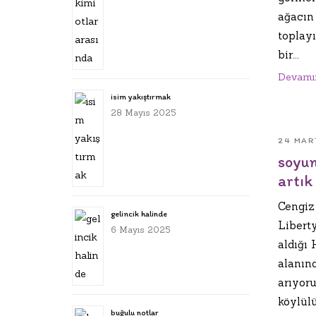
ağacın
toplay
bir...
Devamı
isim yakıştırmak
28 Mayıs 2025
24 MAR
soyun
artık
Cengiz
gelincik halinde
Libert
6 Mayıs 2025
aldığı 
alanın
arıyoru
köylülü
buğulu notlar