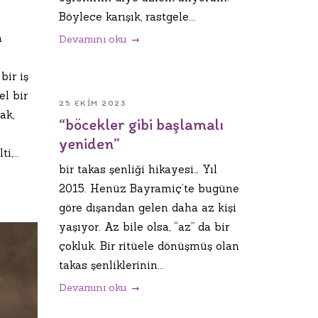
Böylece karışık, rastgele...
a
Devamını oku
bir iş
l bir
25 EKIM 2023
ak,
“böcekler gibi başlamalı
yeniden”
,...
bir takas şenliği hikayesi… Yıl
2015. Henüz Bayramiç’te bugüne
göre dışarıdan gelen daha az kişi
yaşıyor. Az bile olsa, “az” da bir
çokluk. Bir ritüele dönüşmüş olan
takas şenliklerinin...
Devamını oku