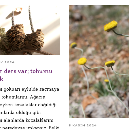
IK 2024
ir ders var; tohumu
k
ı göknarı eylülde saçmaya
ı tohumlarını. Ağacın
eyken kozalaklar dağıldığı
amlarda olduğu gibi
ği alanlarda kozalaklarını
8 KASIM 2024
 neredeyse imkansız. Belki