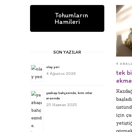
Tohumların
Hamileri
SON YAZILAR
9 ARAL
olay yeri
tek b
4 Ağustos 2026
ekme
Kazdağ
yazbaşı bahçesinde, kimi otlar
arasında
başlad
25 Haziran 2025
üstünd
için ç
yetişti
görmek