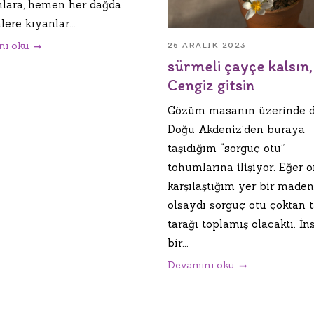
lara, hemen her dağda
lere kıyanlar...
nı oku
26 ARALIK 2023
sürmeli çayçe kalsın,
Cengiz gitsin
Gözüm masanın üzerinde 
Doğu Akdeniz’den buraya
taşıdığım “sorguç otu”
tohumlarına ilişiyor. Eğer 
karşılaştığım yer bir maden
olsaydı sorguç otu çoktan t
tarağı toplamış olacaktı. İn
bir...
Devamını oku