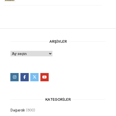
ARŞIVLER
Arşivler
KATEGORILER
Dağarcık
(600)