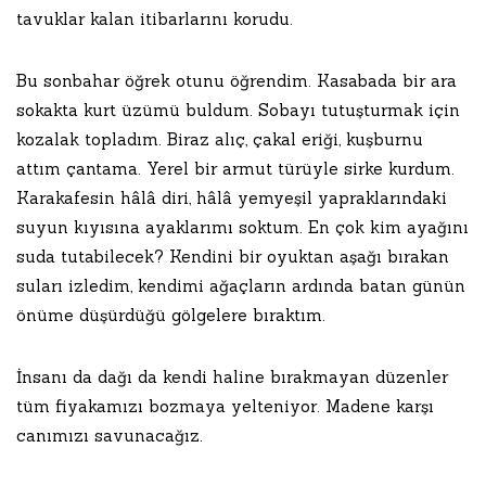
tavuklar kalan itibarlarını korudu.
Bu sonbahar öğrek otunu öğrendim. Kasabada bir ara
sokakta kurt üzümü buldum. Sobayı tutuşturmak için
kozalak topladım. Biraz alıç, çakal eriği, kuşburnu
attım çantama. Yerel bir armut türüyle sirke kurdum.
Karakafesin hâlâ diri, hâlâ yemyeşil yapraklarındaki
suyun kıyısına ayaklarımı soktum. En çok kim ayağını
suda tutabilecek? Kendini bir oyuktan aşağı bırakan
suları izledim, kendimi ağaçların ardında batan günün
önüme düşürdüğü gölgelere bıraktım.
İnsanı da dağı da kendi haline bırakmayan düzenler
tüm fiyakamızı bozmaya yelteniyor. Madene karşı
canımızı savunacağız.