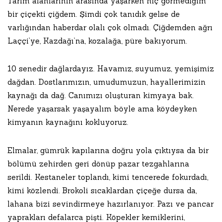
Tarım alanlarının arasında yaşarken hiç görmediğim
bir çiçekti çiğdem. Şimdi çok tanıdık gelse de
varlığından haberdar olalı çok olmadı. Çiğdemden ağrı
Laççi’ye, Kazdağı’na, kozalağa, püre bakıyorum.
10 senedir dağlardayız. Havamız, suyumuz, yemişimiz
dağdan. Dostlarımızın, umudumuzun, hayallerimizin
kaynağı da dağ. Canımızı oluşturan kimyaya bak.
Nerede yaşarsak yaşayalım böyle ama köydeyken
kimyanın kaynağını kokluyoruz.
Elmalar, gümrük kapılarına doğru yola çıktıysa da bir
bölümü zehirden geri dönüp pazar tezgahlarına
serildi. Kestaneler toplandı, kimi tencerede fokurdadı,
kimi közlendi. Brokoli sıcaklardan çiçeğe dursa da,
lahana bizi sevindirmeye hazırlanıyor. Pazı ve pancar
yaprakları defalarca pişti. Köpekler kemiklerini,