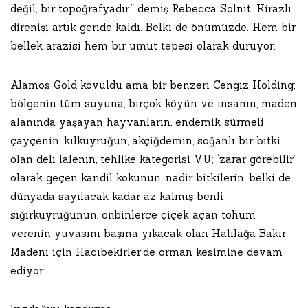
değil, bir topoğrafyadır.” demiş Rebecca Solnit. Kirazlı
direnişi artık geride kaldı. Belki de önümüzde. Hem bir
bellek arazisi hem bir umut tepesi olarak duruyor.
Alamos Gold kovuldu ama bir benzeri Cengiz Holding;
bölgenin tüm suyuna, birçok köyün ve insanın, maden
alanında yaşayan hayvanların, endemik sürmeli
çayçenin, kılkuyruğun, akçiğdemin, soğanlı bir bitki
olan deli lalenin, tehlike kategorisi VU; ‘zarar görebilir’
olarak geçen kandil kökünün, nadir bitkilerin, belki de
dünyada sayılacak kadar az kalmış benli
sığırkuyruğunun, onbinlerce çiçek açan tohum
verenin yuvasını başına yıkacak olan Halilağa Bakır
Madeni için Hacıbekirler’de orman kesimine devam
ediyor.