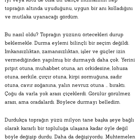
toprağın altında uyuduğunu, uygun bir anı kolladığını
ve mutlaka uyanacağı gördüm.
Bu
nasıl oldu? Toprağın yüzünü örtecekleri durup
beklemekle. Durma eylemi bilinçli bir seçim değildi.
İmkansızlıktan, zamansızlıktan, işler ve güçler izin
vermediğinden yapılmış bir durmaydı daha çok. Yerini
pıtpıt otuna, muhabbet otuna, arı orkidesine, lohusa
otuna, serkile, çırçır otuna, kirpi sormuğuna, sadır
otuna, cavır soğanına, yalın nevruz otuna … bıraktı.
Çoğu da varla yok arası çiçeklerdi. Görülür görülmez
arası, ama oradalardı. Böylece durmayı belledim.
Durdukça toprağın yüzü milyon tane başka şeye bağlı
olarak kararlı bir topluluğa ulaşana kadar öyle değil
böyle değişip durdu. Daha da değişiyordu. Muhtemelen