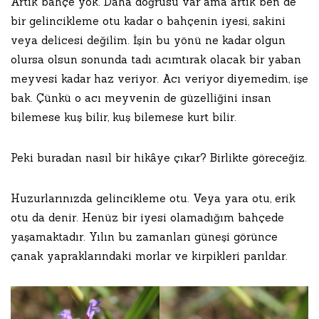
Artık bahçe yok. Daha doğrusu var ama artık ben de
bir gelincikleme otu kadar o bahçenin iyesi, sakini
veya delicesi değilim. İşin bu yönü ne kadar olgun
olursa olsun sonunda tadı acımtırak olacak bir yaban
meyvesi kadar haz veriyor. Acı veriyor diyemedim, işe
bak. Çünkü o acı meyvenin de güzelliğini insan
bilemese kuş bilir, kuş bilemese kurt bilir.
Peki buradan nasıl bir hikâye çıkar? Birlikte göreceğiz.
Huzurlarınızda gelincikleme otu. Veya yara otu, erik
otu da denir. Henüz bir iyesi olamadığım bahçede
yaşamaktadır. Yılın bu zamanları güneşi görünce
çanak yapraklarındaki morlar ve kirpikleri parıldar.