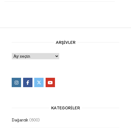
ARŞIVLER
Arşivler
KATEGORILER
Dağarcık
(600)