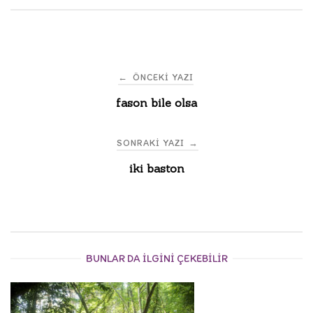
Post
←
ÖNCEKI YAZI
fason bile olsa
navigation
SONRAKI YAZI
→
iki baston
BUNLAR DA ILGINI ÇEKEBILIR