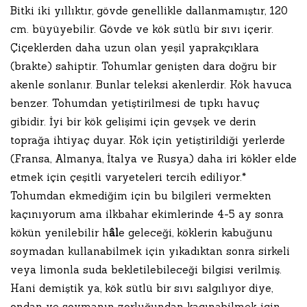
Bitki iki yıllıktır, gövde genellikle dallanmamıştır, 120
cm. büyüyebilir. Gövde ve kök sütlü bir sıvı içerir.
Çiçeklerden daha uzun olan yeşil yaprakçıklara
(brakte) sahiptir. Tohumlar genişten dara doğru bir
akenle sonlanır. Bunlar teleksi akenlerdir. Kök havuca
benzer. Tohumdan yetiştirilmesi de tıpkı havuç
gibidir. İyi bir kök gelişimi için gevşek ve derin
toprağa ihtiyaç duyar. Kök için yetiştirildiği yerlerde
(Fransa, Almanya, İtalya ve Rusya) daha iri kökler elde
etmek için çeşitli varyeteleri tercih ediliyor.*
Tohumdan ekmediğim için bu bilgileri vermekten
kaçınıyorum ama ilkbahar ekimlerinde 4-5 ay sonra
kökün yenilebilir h
âl
e geleceği, köklerin kabuğunu
soymadan kullanabilmek için yıkadıktan sonra sirkeli
veya limonla suda bekletilebileceği bilgisi verilmiş.
Hani demiştik ya, kök sütlü bir sıvı salgılıyor diye,
ondan ve soymanın zorluğundan kaçınabilmek için.