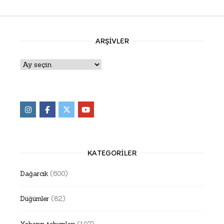
ARŞIVLER
Arşivler
KATEGORILER
Dağarcık
(600)
Düğümler
(82)