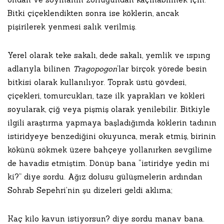
Bitki çiçeklendikten sonra ise köklerin, ancak
pişirilerek yenmesi salık verilmiş.
Yerel olarak teke sakalı, dede sakalı, yemlik ve ıspıng
adlarıyla bilinen
Tragopogon
’lar birçok yörede besin
bitkisi olarak kullanılıyor. Toprak üstü gövdesi,
çiçekleri, tomurcukları, taze ilk yaprakları ve kökleri
soyularak, çiğ veya pişmiş olarak yenilebilir. Bitkiyle
ilgili araştırma yapmaya başladığımda köklerin tadının
istiridyeye benzediğini okuyunca, merak etmiş, birinin
kökünü sökmek üzere bahçeye yollanırken sevgilime
de havadis etmiştim. Dönüp bana “istiridye yedin mi
ki?” diye sordu. Ağız dolusu gülüşmelerin ardından
Sohrab Sepehri’nin şu dizeleri geldi aklıma;
Kaç kilo kavun istiyorsun? diye sordu manav bana.