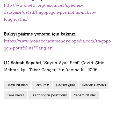
http://www.b4fn.org/resources/species-
database/detail/tragopogon-porrifolius-subsp-
longirostris/
Bitkiyi pişirme yöntemi için bakınız;
https://www.monaconatureencyclopedia.com/tragopo
gon-porrifolius/?lang=en
(1)
Sohrab Sepehri,
“Suyun Ayak Sesi”, Çeviri: Şirin
Mehran, Işık Tabar Gençer, Pan Yayıncılık, 2006
Besin bitkileri
İklim krizi
Sağlıklı gıda
Sohrab Sepehri
Teke sakalı
Tragopogon porrifolius
Yabani bitkiler