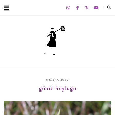
Skip
to
content
Home
6 NISAN 2020
gönül hoşluğu