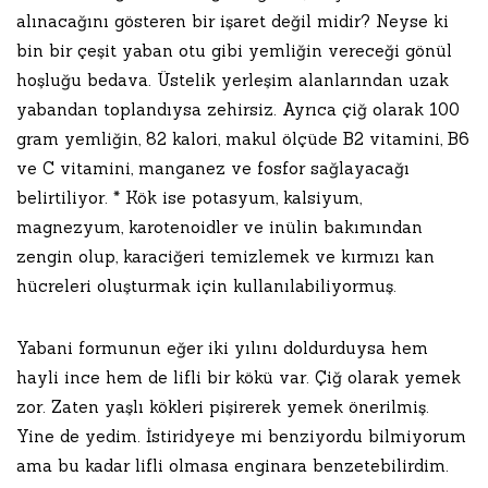
alınacağını gösteren bir işaret değil midir? Neyse ki
bin bir çeşit yaban otu gibi yemliğin vereceği gönül
hoşluğu bedava. Üstelik yerleşim alanlarından uzak
yabandan toplandıysa zehirsiz. Ayrıca çiğ olarak 100
gram yemliğin, 82 kalori, makul ölçüde B2 vitamini, B6
ve C vitamini, manganez ve fosfor sağlayacağı
belirtiliyor. * Kök ise potasyum, kalsiyum,
magnezyum, karotenoidler ve inülin bakımından
zengin olup, karaciğeri temizlemek ve kırmızı kan
hücreleri oluşturmak için kullanılabiliyormuş.
Yabani formunun eğer iki yılını doldurduysa hem
hayli ince hem de lifli bir kökü var. Çiğ olarak yemek
zor. Zaten yaşlı kökleri pişirerek yemek önerilmiş.
Yine de yedim. İstiridyeye mi benziyordu bilmiyorum
ama bu kadar lifli olmasa enginara benzetebilirdim.