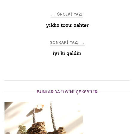
Post
←
ÖNCEKI YAZI
yıldız tozu: zahter
navigation
SONRAKI YAZI
→
iyi ki geldin
BUNLAR DA ILGINI ÇEKEBILIR