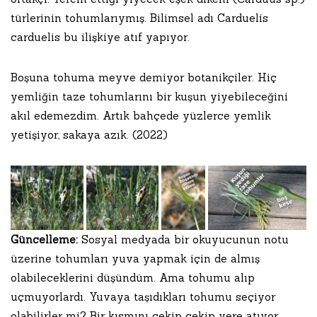
türlerinin tohumlarıymış. Bilimsel adı Carduelis
carduelis bu ilişkiye atıf yapıyor.
Boşuna tohuma meyve demiyor botanikçiler. Hiç
yemliğin taze tohumlarını bir kuşun yiyebileceğini
akıl edemezdim. Artık bahçede yüzlerce yemlik
yetişiyor, sakaya azık. (2022)
Güncelleme:
Sosyal medyada bir okuyucunun notu
üzerine tohumları yuva yapmak için de almış
olabileceklerini düşündüm. Ama tohumu alıp
uçmuyorlardı. Yuvaya taşıdıkları tohumu seçiyor
olabilirler mi? Bir kısmını çekip çekip yere atıyor,