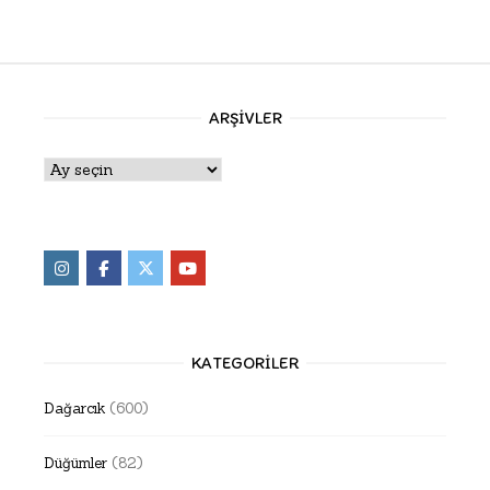
ARŞIVLER
Arşivler
KATEGORILER
Dağarcık
(600)
Düğümler
(82)