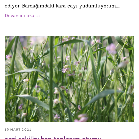
ediyor. Bardağımdaki kara çayı yudumluyorum....
Devamını oku
15 MART 2021
geri çekilin; ben toplarım otumu