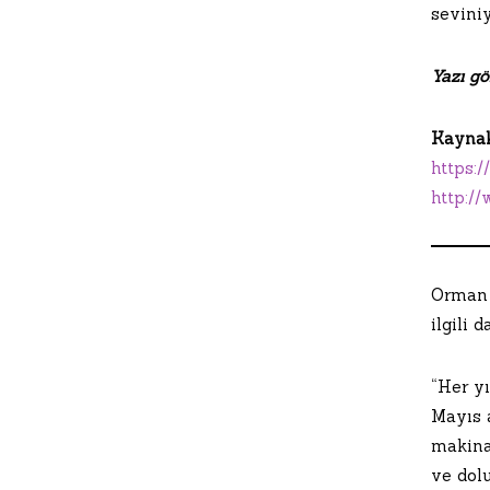
sevini
Yazı gör
Kaynak
https:
http:/
Orman 
ilgili 
“Her y
Mayıs 
makina
ve dol