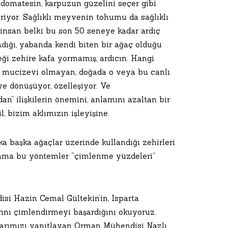
u, domatesin, karpuzun güzelini seçer gibi
riyor. Sağlıklı meyvenin tohumu da sağlıklı
insan belki bu son 50 seneye kadar ardıç
ığı, yabanda kendi biten bir ağaç olduğu
ceği zehire kafa yormamış, ardıcın. Hangi
la mucizevi olmayan, doğada o veya bu canlı
iye dönüşüyor, özelleşiyor. Ve
dan” ilişkilerin önemini, anlamını azaltan bir
l, bizim aklımızın işleyişine.
 başka ağaçlar üzerinde kullandığı zehirleri
 ama bu yöntemler “çimlenme yüzdeleri”
si Hazin Cemal Gültekin’in, Isparta
arını çimlendirmeyi başardığını okuyoruz.
ularımızı yanıtlayan Orman Mühendisi Nazlı