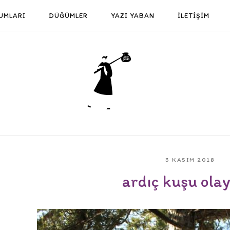
UMLARI
DÜĞÜMLER
YAZI YABAN
İLETİŞİM
Home
3 KASIM 2018
ardıç kuşu ola