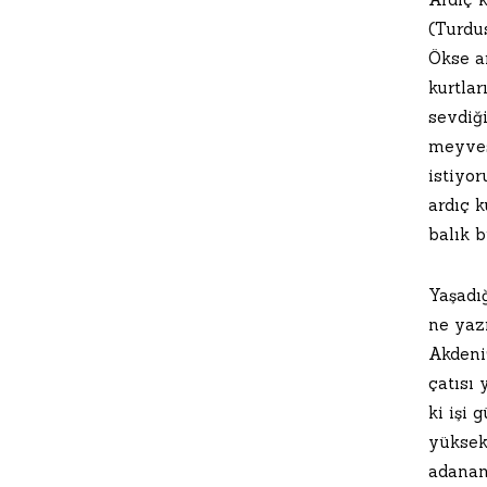
(Turdus
Ökse ar
kurtlar
sevdiği
meyves
istiyor
ardıç 
balık b
Yaşadığ
ne yazı
Akdeni
çatısı 
ki işi 
yüksekl
adanan