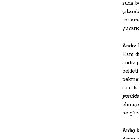
suda be
çıkarab
katlam
yukarıd
Andız 
Hani d
andız 
bekleti
pekmez
saat k
yorükle
olmuş 
ne güz
Ardıç k
Ardıç k