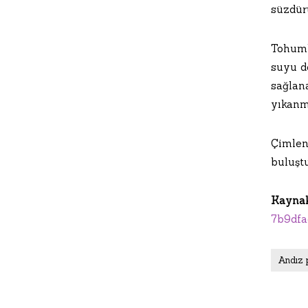
süzdür
Tohuml
suyu de
sağlan
yıkanm
Çimlen
buluşt
Kayna
7b9dfa
Andız 