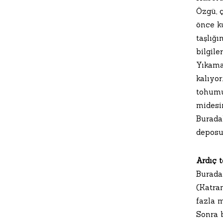
Özgü, ç
önce k
taşlığı
bilgile
Yıkama
kalıyor
tohumu
midesin
Burada
deposu
Ardıç 
Burada
(Katran
fazla 
Sonra b