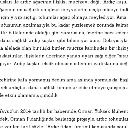
uşları ile ardıç ağacının ilişkisi mucizevi değil. Ardıç kuş
ğacının en sağlıklı en güzel meyvelerini seçip mideye indi
 için yiyip sıçtığı tohumlar ağaç olmaya meylediyor. Ama 
nüfusunun azalmasıyla bu kadar yüzleşmek zorunda kalmad
ltür bitkilerinde olduğu gibi zararlısına, üzerine boca ede
daha sağlıklı ardıç kuşları gibi bilemiyor bunu. Dolayısıy
a alelade olan bir ilişki birden mucize kabilinden bir ilişk
klaştırılan ilişkilerin üzerinde yanan uyarı ışığı diğer “sıra
pıyor. Ardıç kuşları eksik olmasın sitemim varlıklarına deği
 zehirine kafa yormamış dedim ama aslında yormuş da. Başka
rek ardıçtan daha sağlıklı tohumlar elde etmeye çalışmış
e etkili olamamış şimdilik.
Yavuz’un 2014 tarihli bir haberinde, Orman Yüksek Mühendi
’deki Orman Fidanlığında başlattığı projeyle, ardıç tohuml
e verilen tarif şöyle; “Ardıç fidanı üretimi konusunda sor