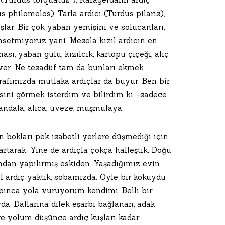
us philomelos), Tarla ardıcı (Turdus pilaris),
şlar. Bir çok yaban yemişini ve solucanları,
ahsetmiyoruz yani. Mesela kızıl ardıcın en
ası, yaban gülü, kızılcık, kartopu çiçeği, alıç
ver. Ne tesadüf tam da bunları ekmek
trafımızda mutlaka ardıçlar da büyür. Ben bir
ini görmek isterdim ve bilirdim ki, -sadece
 sandala, alıca, üveze, muşmulaya.
n bokları pek isabetli yerlere düşmediği için
rtarak. Yine de ardıçla çokça halleştik. Doğu
ından yapılırmış eskiden. Yaşadığımız evin
ıl ardıç yaktık, sobamızda. Öyle bir kokuydu
kapınca yola vuruyorum kendimi. Belli bir
da. Dallarına dilek eşarbı bağlanan, adak
re yolum düşünce ardıç kuşları kadar