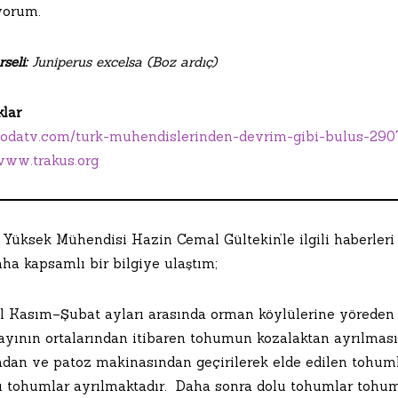
yorum.
seli:
Juniperus excelsa (Boz ardıç)
lar
//odatv.com/turk-muhendislerinden-devrim-gibi-bulus-29
/www.trakus.org
Yüksek Mühendisi Hazin Cemal Gültekin’le ilgili haberler
daha kapsamlı bir bilgiye ulaştım;
ıl Kasım–Şubat ayları arasında orman köylülerine yöreden to
ayının ortalarından itibaren tohumun kozalaktan ayrılması 
dan ve patoz makinasından geçirilerek elde edilen tohu
u tohumlar ayrılmaktadır. Daha sonra dolu tohumlar tohu