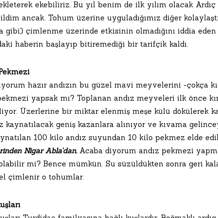
kleterek ekebiliriz. Bu yıl benim de ilk yılım olacak Ardı
ildim ancak. Tohum üzerine uyguladığımız diğer kolaylaştır
a gibi) çimlenme üzerinde etkisinin olmadığını iddia eden
aki haberin başlayıp bitiremediği bir tarifçik kaldı.
Pekmezi
iyorum hazır andızın bu güzel mavi meyvelerini -çokça kıs
pekmezi yapsak mı? Toplanan andız meyveleri ilk önce kırı
liyor. Üzerlerine bir miktar elenmiş meşe külü dökülerek ka
 kaynatılacak geniş kazanlara alınıyor ve kıvama gelinceye
aynatılan 100 kilo andız suyundan 10 kilo pekmez elde edi
rinden Nigar Abla’dan.
Acaba diyorum andız pekmezi yapman
olabilir mi? Bence mümkün. Su süzüldükten sonra geri kala
el çimlenir o tohumlar.
uşları
uşları Turdidae familyasına bağlı kuşlardır. Boğmaklı ardıç