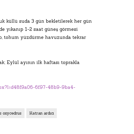
uk küllü suda 3 gün bekletilerek her gün
rde yıkanıp 1-2 saat güneş görmesi
ilip, tohum yüzdürme havuzunda tekrar
 Eylül ayının ilk haftası toprakla
spx?l=d48f9a06-6f97-48b9-9ba4-
us oxycedrus
Katran ardıcı