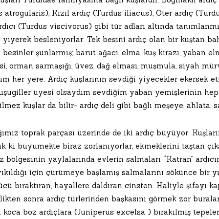
 atrogularis), Kızıl ardıç (Turdus iliacus), Öter ardıç (Turd
dıcı (Turdus viscivorus) gibi tür adları altında tanımlanmı
ı yiyerek besleniyorlar. Tek besini ardıç olan bir kuştan b
 besinler şunlarmış; barut ağacı, elma, kuş kirazı, yaban elm
i, orman sarmaşığı, üvez, dağ elması, muşmula, siyah mür
um her yere. Ardıç kuşlarının sevdiği yiyecekler ekersek e
kuşugiller üyesi olsaydım sevdiğim yaban yemişlerinin heps
ilmez kuşlar da bilir- ardıç deli gibi bağlı meşeye, ahlata,
ımız toprak parçası üzerinde de iki ardıç büyüyor. Kuşları
k ki büyümekte biraz zorlanıyorlar, ekmeklerini taştan çıka
z bölgesinin yaylalarında evlerin salmaları “Katran” ardıc
yıkıldığı için çürümeye başlamış salmalarını sökünce bir y
gücü bıraktıran, hayallere daldıran cinsten. Haliyle şifayı 
ikten sonra ardıç türlerinden başkasını görmek zor buralar
 koca boz ardıçlara (Juniperus excelsa ) bırakılmış tepele