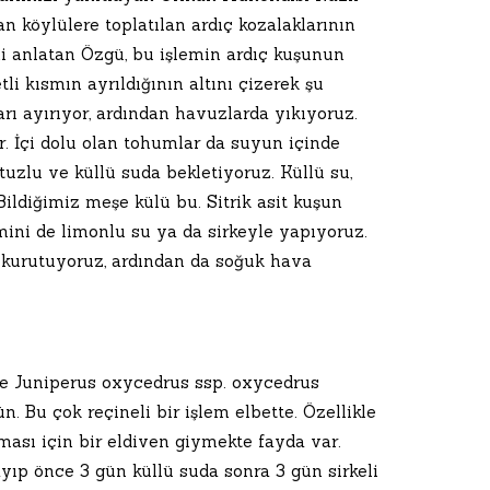
n köylülere toplatılan ardıç kozalaklarının
i anlatan Özgü, bu işlemin ardıç kuşunun
li kısmın ayrıldığının altını çizerek şu
rı ayırıyor, ardından havuzlarda yıkıyoruz.
. İçi dolu olan tohumlar da suyun içinde
tuzlu ve küllü suda bekletiyoruz. Küllü su,
ldiğimiz meşe külü bu. Sitrik asit kuşun
emini de limonlu su ya da sirkeyle yapıyoruz.
k kurutuyoruz, ardından da soğuk hava
ve Juniperus oxycedrus ssp. oxycedrus
 Bu çok reçineli bir işlem elbette. Özellikle
ması için bir eldiven giymekte fayda var.
yıp önce 3 gün küllü suda sonra 3 gün sirkeli