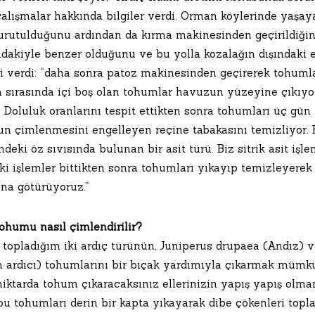
alışmalar hakkında bilgiler verdi. Orman köylerinde yaşaya
urutulduğunu ardından da kırma makinesinden geçirildiğin
ndakiyle benzer olduğunu ve bu yolla kozalağın dışındaki et
ri verdi: “daha sonra patoz makinesinden geçirerek tohumla
 sırasında içi boş olan tohumlar havuzun yüzeyine çıkıyor
. Doluluk oranlarını tespit ettikten sonra tohumları üç gün 
n çimlenmesini engelleyen reçine tabakasını temizliyor. Bi
deki öz sıvısında bulunan bir asit türü. Biz sitrik asit işl
ki işlemler bittikten sonra tohumları yıkayıp temizleyere
na götürüyoruz.”
tohumu nasıl çimlendirilir?
 topladığım iki ardıç türünün, Juniperus drupaea (Andız) 
 ardıcı) tohumlarını bir bıçak yardımıyla çıkarmak mümkün.
miktarda tohum çıkaracaksınız ellerinizin yapış yapış olma
u tohumları derin bir kapta yıkayarak dibe çökenleri topla