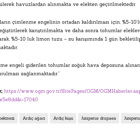
ülerek havuzlardan alınmakta ve elekten geçirilmektedir.
arın çimlenme engelinin ortadan kaldırılması için, %5-10’l
ğiştirilerek karıştırılmakta ve daha sonra tohumlar elekle
arak, %5-10 luk limon tuzu – su karışımında 1 gün beklet
aktadır.
me engeli giderilen tohumlar soğuk hava deposuna alınarak;
urulması sağlanmaktadır.”
k;
https://www.ogm.gov.tr/SitePages/OGM/OGMHaberler.a
e5e8dd&i=17040
pekmezi
Ardıç ağacı
Ardıç kuşu
Juniperus drupaea
Juniper