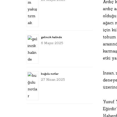
Ardıç k
ardıç a
olduğu
ağacı 
için kü
tohum 
gelincik halinde
6 Mayıs 2025
arasınd
karmaşı
etki ya
İnsan,
buğulu notlar
deneye
27 Nisan 2025
üzerind
Yusuf 
Eğirdir
Haberd