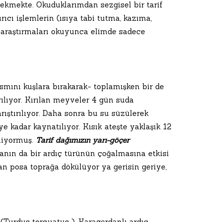
ç ekmekte. Okuduklarımdan sezgisel bir tarif
ıcı işlemlerin (ısıya tabi tutma, kazıma,
 araştırmaları okuyunca elimde sadece
mını kuşlara bırakarak- toplamışken bir de
lıyor. Kırılan meyveler 4 gün suda
rıştırılıyor. Daha sonra bu su süzülerek
 kadar kaynatılıyor. Kısık ateşte yaklaşık 12
liyormuş.
Tarif dağımızın yarı-göçer
ın da bir ardıç türünün çoğalmasına etkisi
n posa toprağa dökülüyor ya gerisin geriye,
 (Turdus torquatus ), Karagerdanlı ardıç