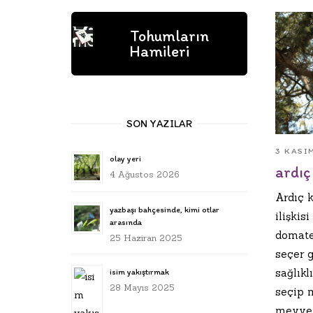
Tohumların
Hamileri
SON YAZILAR
3 KASI
olay yeri
ardıç
4 Ağustos 2026
Ardıç k
yazbaşı bahçesinde, kimi otlar
ilişkis
arasında
domate
25 Haziran 2025
seçer g
sağlıkl
isim yakıştırmak
28 Mayıs 2025
seçip m
meyven