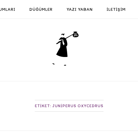
UMLARI
DÜĞÜMLER
YAZI YABAN
İLETİŞİM
Home
ETIKET:
JUNIPERUS OXYCEDRUS