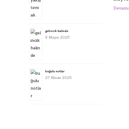
Devamı
gelincik halinde
6 Mayıs 2025
buğulu notlar
27 Nisan 2025