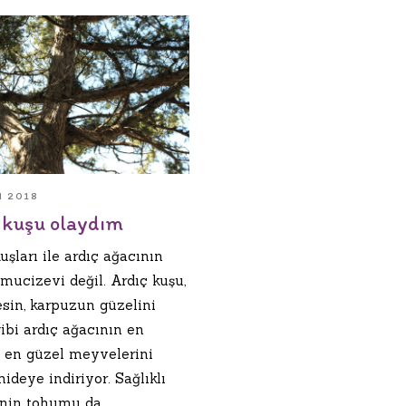
M 2018
 kuşu olaydım
uşları ile ardıç ağacının
i mucizevi değil. Ardıç kuşu,
sin, karpuzun güzelini
ibi ardıç ağacının en
ı en güzel meyvelerini
ideye indiriyor. Sağlıklı
in tohumu da...