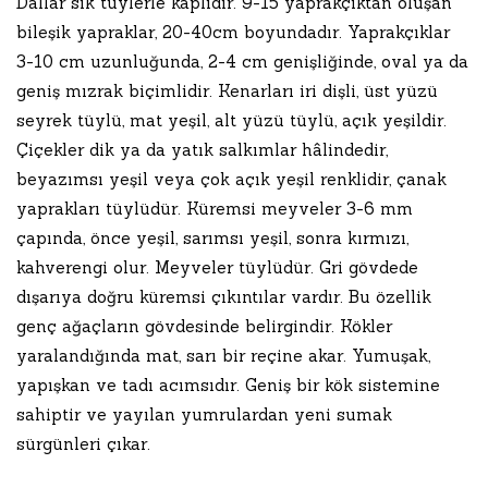
Dallar sık tüylerle kaplıdır. 9-15 yaprakçıktan oluşan
bileşik yapraklar, 20-40cm boyundadır. Yaprakçıklar
3-10 cm uzunluğunda, 2-4 cm genişliğinde, oval ya da
geniş mızrak biçimlidir. Kenarları iri dişli, üst yüzü
seyrek tüylü, mat yeşil, alt yüzü tüylü, açık yeşildir.
Çiçekler dik ya da yatık salkımlar hâlindedir,
beyazımsı yeşil veya çok açık yeşil renklidir, çanak
yaprakları tüylüdür. Küremsi meyveler 3-6 mm
çapında, önce yeşil, sarımsı yeşil, sonra kırmızı,
kahverengi olur. Meyveler tüylüdür. Gri gövdede
dışarıya doğru küremsi çıkıntılar vardır. Bu özellik
genç ağaçların gövdesinde belirgindir. Kökler
yaralandığında mat, sarı bir reçine akar. Yumuşak,
yapışkan ve tadı acımsıdır. Geniş bir kök sistemine
sahiptir ve yayılan yumrulardan yeni sumak
sürgünleri çıkar.