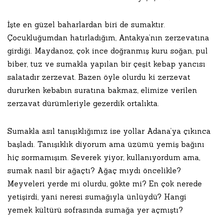
İşte en güzel baharlardan biri de sumaktır.
Çocukluğumdan hatırladığım, Antakya’nın zerzevatına
girdiği. Maydanoz, çok ince doğranmış kuru soğan, pul
biber, tuz ve sumakla yapılan bir çeşit kebap yancısı
salatadır zerzevat. Bazen öyle olurdu ki zerzevat
dururken kebabın suratına bakmaz, elimize verilen
zerzavat dürümleriyle gezerdik ortalıkta.
Sumakla asıl tanışıklığımız ise yollar Adana’ya çıkınca
başladı. Tanışıklık diyorum ama üzümü yemiş bağını
hiç sormamışım. Severek yiyor, kullanıyordum ama,
sumak nasıl bir ağaçtı? Ağaç mıydı öncelikle?
Meyveleri yerde mi olurdu, gökte mi? En çok nerede
yetişirdi, yani neresi sumağıyla ünlüydü? Hangi
yemek kültürü sofrasında sumağa yer açmıştı?