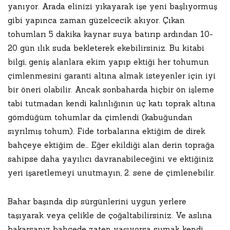
yanıyor. Arada elinizi yıkayarak işe yeni başlıyormuş
gibi yapınca zaman güzelcecik akıyor. Çıkan
tohumları 5 dakika kaynar suya batırıp ardından 10-
20 gün ılık suda bekleterek ekebilirsiniz. Bu kitabi
bilgi, geniş alanlara ekim yapıp ektiği her tohumun
çimlenmesini garanti altına almak isteyenler için iyi
bir öneri olabilir. Ancak sonbaharda hiçbir ön işleme
tabi tutmadan kendi kalınlığının üç katı toprak altına
gömdüğüm tohumlar da çimlendi (kabuğundan
sıyrılmış tohum). Fide torbalarına ektiğim de direk
bahçeye ektiğim de… Eğer ekildiği alan derin toprağa
sahipse daha yayılıcı davranabileceğini ve ektiğiniz
yeri işaretlemeyi unutmayın, 2. sene de çimlenebilir.
Bahar başında dip sürgünlerini uygun yerlere
taşıyarak veya çelikle de çoğaltabilirsiniz. Ve aslına
bakarsanız bahçede zaten yaşıyorsa sumak kendi