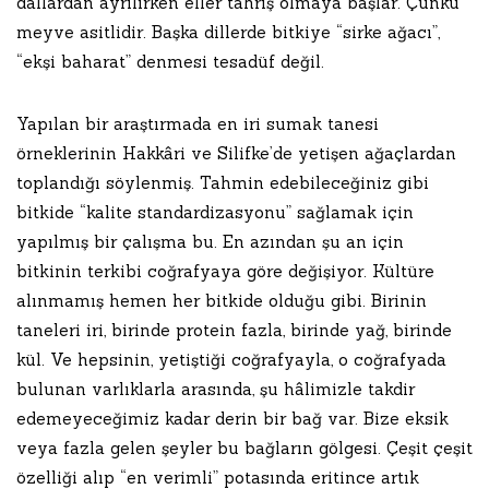
dallardan ayrılırken eller tahriş olmaya başlar. Çünkü
meyve asitlidir. Başka dillerde bitkiye “sirke ağacı”,
“ekşi baharat” denmesi tesadüf değil.
Yapılan bir araştırmada en iri sumak tanesi
örneklerinin Hakkâri ve Silifke’de yetişen ağaçlardan
toplandığı söylenmiş. Tahmin edebileceğiniz gibi
bitkide “kalite standardizasyonu” sağlamak için
yapılmış bir çalışma bu. En azından şu an için
bitkinin terkibi coğrafyaya göre değişiyor. Kültüre
alınmamış hemen her bitkide olduğu gibi. Birinin
taneleri iri, birinde protein fazla, birinde yağ, birinde
kül. Ve hepsinin, yetiştiği coğrafyayla, o coğrafyada
bulunan varlıklarla arasında, şu hâlimizle takdir
edemeyeceğimiz kadar derin bir bağ var. Bize eksik
veya fazla gelen şeyler bu bağların gölgesi. Çeşit çeşit
özelliği alıp “en verimli” potasında eritince artık