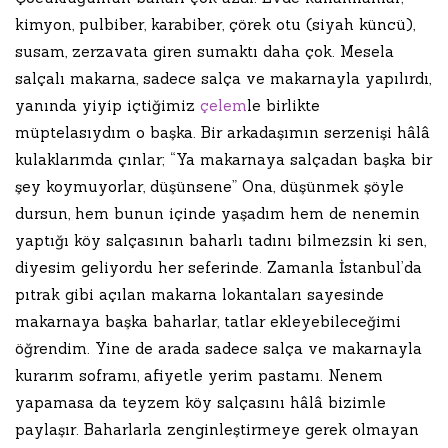
kimyon, pulbiber, karabiber, çörek otu (siyah küncü),
susam, zerzavata giren sumaktı daha çok. Mesela
salçalı makarna, sadece salça ve makarnayla yapılırdı,
yanında yiyip içtiğimiz
çelem
le birlikte
müptelasıydım o başka. Bir arkadaşımın serzenişi hâlâ
kulaklarımda çınlar; “Ya makarnaya salçadan başka bir
şey koymuyorlar, düşünsene” Ona, düşünmek şöyle
dursun, hem bunun içinde yaşadım hem de nenemin
yaptığı köy salçasının baharlı tadını bilmezsin ki sen,
diyesim geliyordu her seferinde. Zamanla İstanbul’da
pıtrak gibi açılan makarna lokantaları sayesinde
makarnaya başka baharlar, tatlar ekleyebileceğimi
öğrendim. Yine de arada sadece salça ve makarnayla
kurarım soframı, afiyetle yerim pastamı. Nenem
yapamasa da teyzem köy salçasını hâlâ bizimle
paylaşır. Baharlarla zenginleştirmeye gerek olmayan