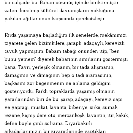
bir salçadır bu. Baharı süzmüş içinde biriktirmiştir
zaten. İncelmiş kültürel davranışların yokluğuna
yakılan ağıtlar onun karşısında gereksizleşir.
Kırda yaşamaya başladığım ilk senelerde, mekânımızı
ziyarete gelen bizimkilere, şaraplı, adaçaylı, kerevizli
tavuk yapmıştım. Babam tabağı önünden itip, “ben
bunu yemem” diyerek baharının sınırlarını göstermişti
bana. Tavrı, yerleşik olmanın, bir tada alışmanın,
damağının ve dimağının hep o tadı aramasının,
başkasını zor beğenmenin ne anlama geldiğini
gösteriyordu. Farklı topraklarda yaşamış olmanın
yararlarından biri de bu; şarap, adaçayı, kereviz sapı
ve yaprağı, muskat, lavanta, biberiye, sirke, sumak,
rezene, kişniş, dere otu, mercanköşk, lavantin, ıtır, kekik,
defne böyle girdi soframa. Diyarbakırlı
arkadaşlarımızın bir ziyaretlerinde yaptıkları