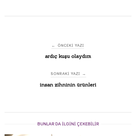
Post
←
ÖNCEKI YAZI
ardıç kuşu olaydım
navigation
SONRAKI YAZI
→
insan zihninin ürünleri
BUNLAR DA ILGINI ÇEKEBILIR