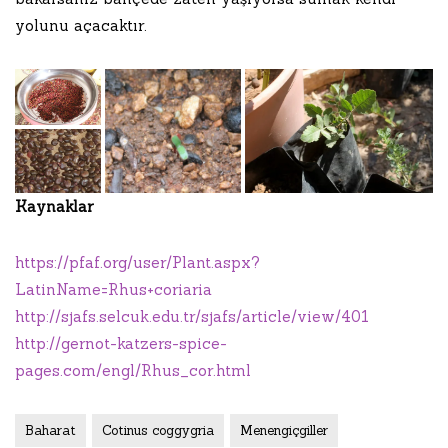
yolunu açacaktır.
Kaynaklar
https://pfaf.org/user/Plant.aspx?
LatinName=Rhus+coriaria
http://sjafs.selcuk.edu.tr/sjafs/article/view/401
http://gernot-katzers-spice-
pages.com/engl/Rhus_cor.html
Baharat
Cotinus coggygria
Menengiçgiller