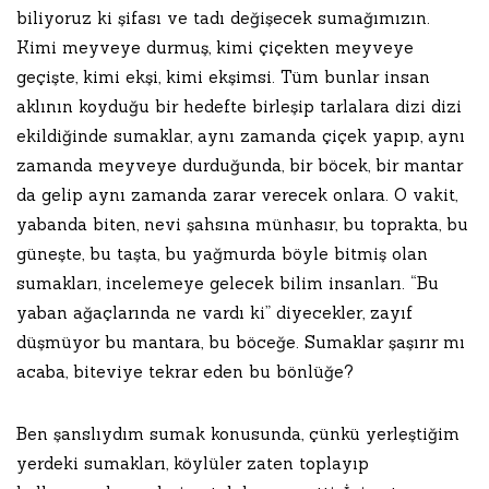
biliyoruz ki şifası ve tadı değişecek sumağımızın.
Kimi meyveye durmuş, kimi çiçekten meyveye
geçişte, kimi ekşi, kimi ekşimsi. Tüm bunlar insan
aklının koyduğu bir hedefte birleşip tarlalara dizi dizi
ekildiğinde sumaklar, aynı zamanda çiçek yapıp, aynı
zamanda meyveye durduğunda, bir böcek, bir mantar
da gelip aynı zamanda zarar verecek onlara. O vakit,
yabanda biten, nevi şahsına münhasır, bu toprakta, bu
güneşte, bu taşta, bu yağmurda böyle bitmiş olan
sumakları, incelemeye gelecek bilim insanları. “Bu
yaban ağaçlarında ne vardı ki” diyecekler, zayıf
düşmüyor bu mantara, bu böceğe. Sumaklar şaşırır mı
acaba, biteviye tekrar eden bu bönlüğe?
Ben şanslıydım sumak konusunda, çünkü yerleştiğim
yerdeki sumakları, köylüler zaten toplayıp