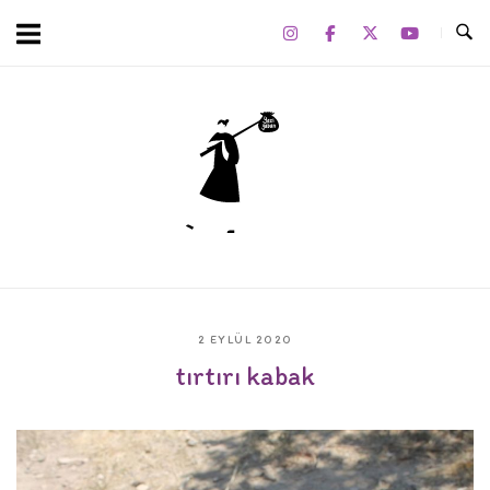
Skip
to
content
Home
2 EYLÜL 2020
tırtırı kabak