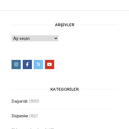
ARŞIVLER
Arşivler
KATEGORILER
Dağarcık
(600)
Düğümler
(82)