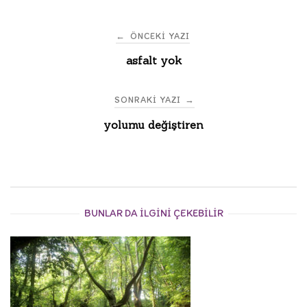
Post
←
ÖNCEKI YAZI
asfalt yok
navigation
SONRAKI YAZI
→
yolumu değiştiren
BUNLAR DA ILGINI ÇEKEBILIR