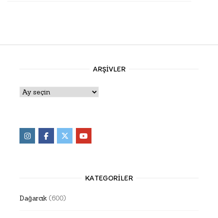
ARŞIVLER
Arşivler
KATEGORILER
Dağarcık
(600)