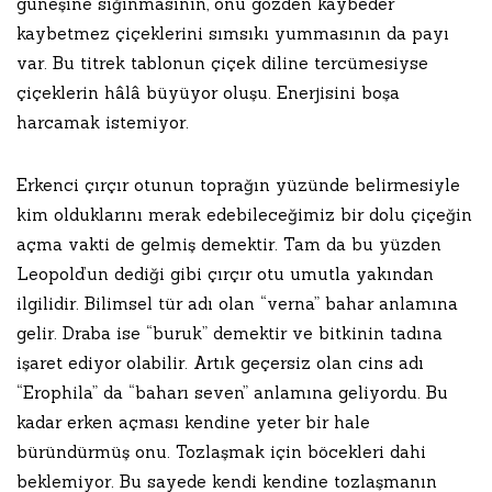
güneşine sığınmasının, onu gözden kaybeder
kaybetmez çiçeklerini sımsıkı yummasının da payı
var. Bu titrek tablonun çiçek diline tercümesiyse
çiçeklerin hâlâ büyüyor oluşu. Enerjisini boşa
harcamak istemiyor.
Erkenci çırçır otunun toprağın yüzünde belirmesiyle
kim olduklarını merak edebileceğimiz bir dolu çiçeğin
açma vakti de gelmiş demektir. Tam da bu yüzden
Leopold’un dediği gibi çırçır otu umutla yakından
ilgilidir. Bilimsel tür adı olan “verna” bahar anlamına
gelir. Draba ise “buruk” demektir ve bitkinin tadına
işaret ediyor olabilir. Artık geçersiz olan cins adı
“Erophila” da “baharı seven” anlamına geliyordu. Bu
kadar erken açması kendine yeter bir hale
büründürmüş onu. Tozlaşmak için böcekleri dahi
beklemiyor. Bu sayede kendi kendine tozlaşmanın