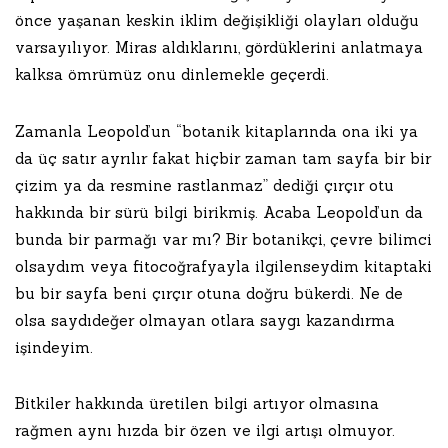
önce yaşanan keskin iklim değişikliği olayları olduğu
varsayılıyor. Miras aldıklarını, gördüklerini anlatmaya
kalksa ömrümüz onu dinlemekle geçerdi.
Zamanla Leopold’un “botanik kitaplarında ona iki ya
da üç satır ayrılır fakat hiçbir zaman tam sayfa bir bir
çizim ya da resmine rastlanmaz” dediği çırçır otu
hakkında bir sürü bilgi birikmiş. Acaba Leopold’un da
bunda bir parmağı var mı? Bir botanikçi, çevre bilimci
olsaydım veya fitocoğrafyayla ilgilenseydim kitaptaki
bu bir sayfa beni çırçır otuna doğru bükerdi. Ne de
olsa saydıdeğer olmayan otlara saygı kazandırma
işindeyim.
Bitkiler hakkında üretilen bilgi artıyor olmasına
rağmen aynı hızda bir özen ve ilgi artışı olmuyor.