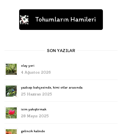
Tohumların Hamileri
SON YAZILAR
olay yeri
4 Ağustos 2026
yazbaşı bahçesinde, kimi otlar arasında
25 Haziran 2025
isim yakıştırmak
28 Mayıs 2025
gelincik halinde