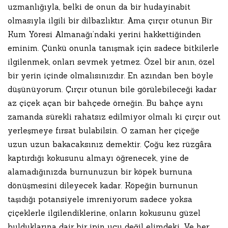
uzmanlığıyla, belki de onun da bir hudayinabit
olmasıyla ilgili bir dilbazlıktır. Ama çırçır otunun Bir
Kum Yöresi Almanağı’ndaki yerini hakkettiğinden
eminim. Çünkü onunla tanışmak için sadece bitkilerle
ilgilenmek, onları sevmek yetmez. Özel bir anın, özel
bir yerin içinde olmalısınızdır. En azından ben böyle
düşünüyorum. Çırçır otunun bile görülebileceği kadar
az çiçek açan bir bahçede örneğin. Bu bahçe aynı
zamanda sürekli rahatsız edilmiyor olmalı ki çırçır out
yerleşmeye fırsat bulabilsin. O zaman her çiçeğe
uzun uzun bakacaksınız demektir. Çoğu kez rüzgâra
kaptırdığı kokusunu almayı öğrenecek, yine de
alamadığınızda burnunuzun bir köpek burnuna
dönüşmesini dileyecek kadar. Köpeğin burnunun
taşıdığı potansiyele imreniyorum sadece yoksa
çiçeklerle ilgilendiklerine, onların kokusunu güzel
bulduklarına dair bir ipin ucu değil elimdeki. Ve her