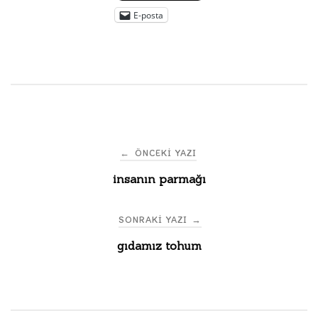
E-posta
Post
←
ÖNCEKI YAZI
insanın parmağı
navigation
SONRAKI YAZI
→
gıdamız tohum