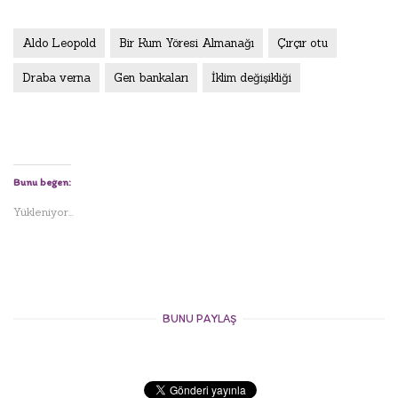
Aldo Leopold
Bir Kum Yöresi Almanağı
Çırçır otu
Draba verna
Gen bankaları
İklim değişikliği
Bunu beğen:
Yükleniyor...
BUNU PAYLAŞ