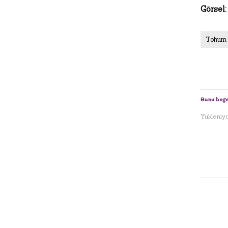
Görsel
Tohum
Bunu beğe
Yükleniyor