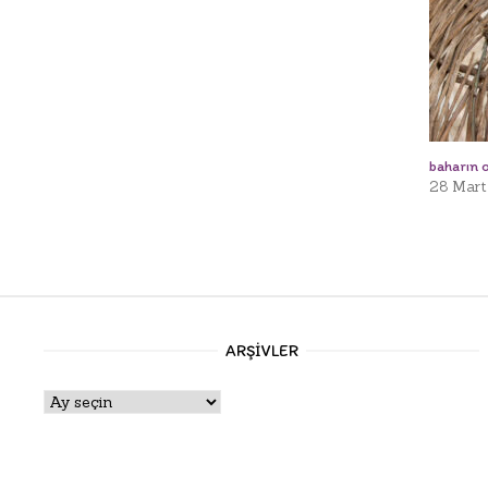
baharın o
28 Mart
ARŞIVLER
Arşivler