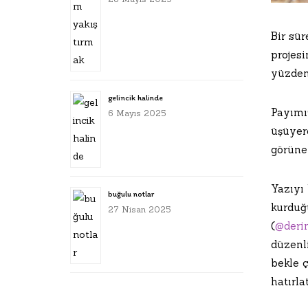
Bir sü
projesi
yüzden
gelincik halinde
Payımı
6 Mayıs 2025
üşüyer
görünen
Yazıyı
buğulu notlar
kurduğ
27 Nisan 2025
(
@deri
düzenli
bekle ç
hatırla