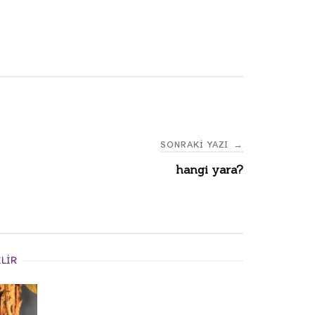
SONRAKI YAZI
→
hangi yara?
ILIR