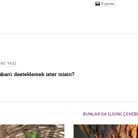
E-posta
KI YAZI
aban’ı desteklemek ister misin?
gation
BUNLAR DA ILGINI ÇEKEB