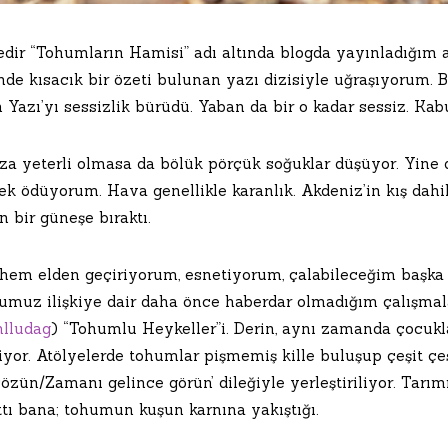
redir “Tohumların Hamisi” adı altında blogda yayınladığı
nde kısacık bir özeti bulunan yazı dizisiyle uğraşıyorum. Bi
 Yazı’yı sessizlik bürüdü. Yaban da bir o kadar sessiz. Ka
za yeterli olmasa da bölük pörçük soğuklar düşüyor. Yine 
ek ödüyorum. Hava genellikle karanlık. Akdeniz’in kış dah
 bir güneşe bıraktı.
 hem elden geçiriyorum, esnetiyorum, çalabileceğim başk
umuz ilişkiye dair daha önce haberdar olmadığım çalışmala
nlludag
) “Tohumlu Heykeller”i. Derin, aynı zamanda çocukla
yor. Atölyelerde tohumlar pişmemiş kille buluşup çeşit çeş
özün/Zamanı gelince görün’ dileğiyle yerleştiriliyor. Tarım
ttı bana; tohumun kuşun karnına yakıştığı.