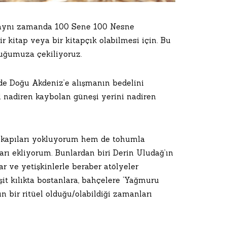
m aynı zamanda 100 Sene 100 Nesne
r kitap veya bir kitapçık olabilmesi için. Bu
buğumuza çekiliyoruz.
de Doğu Akdeniz’e alışmanın bedelini
il nadiren kaybolan
güneşi yerini nadiren
a kapıları yokluyorum hem de tohumla
rı ekliyorum. Bunlardan biri Derin Uludağ’ın
r ve yetişkinlerle beraber atölyeler
it kılıkta bostanlara, bahçelere ‘Yağmuru
ın bir ritüel olduğu/olabildiği zamanları