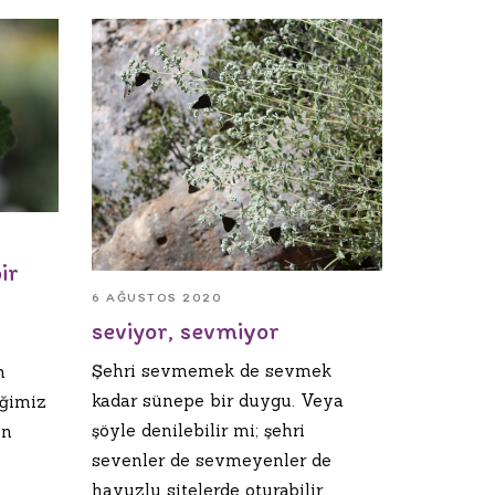
ir
6 AĞUSTOS 2020
seviyor, sevmiyor
Şehri sevmemek de sevmek
m
kadar sünepe bir duygu. Veya
eğimiz
şöyle denilebilir mi; şehri
en
sevenler de sevmeyenler de
havuzlu sitelerde oturabilir,