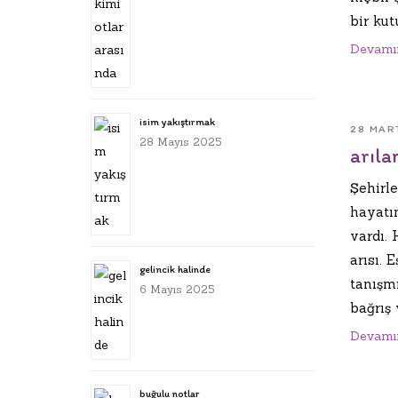
bir kut
Devamı
isim yakıştırmak
28 MAR
28 Mayıs 2025
arıla
Şehirl
hayatı
vardı. 
arısı. 
gelincik halinde
tanışm
6 Mayıs 2025
bağrış v
Devamı
buğulu notlar