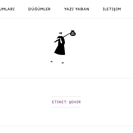
UMLARI
DÜĞÜMLER
YAZI YABAN
İLETİŞİM
Home
ETIKET:
ŞEHIR