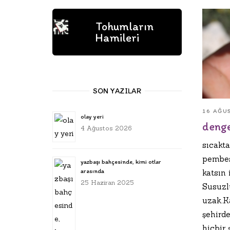
Tohumların
Hamileri
SON YAZILAR
16 AĞU
olay yeri
deng
4 Ağustos 2026
sıcakt
pembes
yazbaşı bahçesinde, kimi otlar
arasında
katsın 
25 Haziran 2025
Susuzl
uzak.Ka
şehird
hiçbir