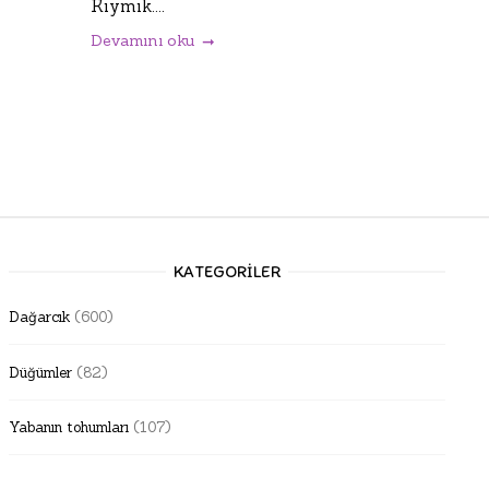
Kıymık....
Devamını oku
KATEGORILER
Dağarcık
(600)
Düğümler
(82)
Yabanın tohumları
(107)