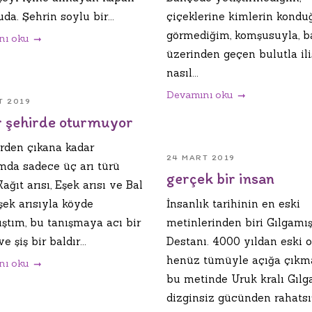
uda. Şehrin soylu bir...
çiçeklerine kimlerin kond
görmediğim, komşusuyla, b
nı oku
üzerinden geçen bulutla ili
nasıl...
Devamını oku
T 2019
r şehirde oturmuyor
erden çıkana kadar
24 MART 2019
mda sadece üç arı türü
gerçek bir insan
Kağıt arısı, Eşek arısı ve Bal
Eşek arısıyla köyde
İnsanlık tarihinin en eski
ıştım, bu tanışmaya acı bir
metinlerinden biri Gılgamı
e şiş bir baldır...
Destanı. 4000 yıldan eski 
henüz tümüyle açığa çıkm
nı oku
bu metinde Uruk kralı Gılg
dizginsiz gücünden rahatsı