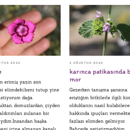
STOS 2022
3 AĞUSTOS 2022
e
karınca patikasında b
mor
an erimiş yazın son
i elimdeki,beni tutup yine
Gezerken tanışma şansına
istiyorum dağa.
eriştiğim bitkilerle ilgili ki
uktan, domuzlardan, çiyden
olduklarını nasıl bulabilec
ldırımları sulanan bir
hakkında ipuçları vermekt
eydim.İnsandan başka
fazlası elimden gelmiyor.
 şeyi içine almayan kapalı
Bahçede yetiştirmediğim,