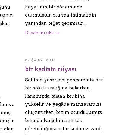
hayatının bir döneminde
uğunu
oturmuştur, oturma ihtimalinin
aşının
yanından teğet geçmiştir,...
şkisi
Devamını oku
27 ŞUBAT 2019
bir kedinin rüyası
Şehirde yaşarken, penceremiz dar
bir sokak aralığına bakarken,
karşımızda taştan bir bina
ş
yükselir ve yegâne manzaramızı
olan ve
oluştururken, bizim oturduğumuz
amış
bina da karşı binanın tek
amış’ın
görebildiğiyken, bir kedimiz vardı;
z olan