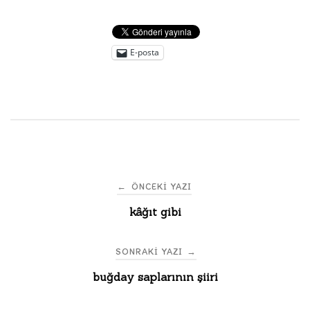
E-posta
Post
←
ÖNCEKI YAZI
kâğıt gibi
navigation
SONRAKI YAZI
→
buğday saplarının şiiri