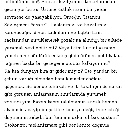
bülbülünün boğazından, kızılçamın damarlarından
geçmiyor bu su. Üstüne üstlük insan bir yerde
sevmese de yaşayabiliyor. Örneğin “İstanbul
Sözleşmesi Yaşatır”, “Haklarımızı ve hayatımızı
koruyacağız” diyen kadınların ve Lgbti+’ların
saçlarından sürüklenerek gözaltına alındığı bir ülkede
yaşamak sevilebilir mi? Veya iklim krizini yaratan,
yöneten ve sürdürülecekmiş gibi görünen politikalara
rağmen başka bir gezegene otobüs kalkıyor mu?
Kalksa dünyayı bırakır gider miyiz? Öte yandan bir
şehrin varlığı olmadan bazı kimseler dağlara
göçemez. Bu bence tehlikeli ve iki taraf için de zaruri
gibi görünen anlaşmanın sınırlarında yürümek
zorundayım. Bazen kente takılmamın ancak hemen
akabinde acayip bir şekilde konuyu değiştirme isteği
duymamın sebebi bu; “tamam sakin ol, bak sustum.”
Otokontrol mekanizması gibi her kentte doğmuş