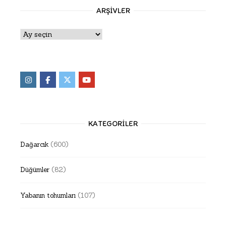
ARŞIVLER
Arşivler
KATEGORILER
Dağarcık
(600)
Düğümler
(82)
Yabanın tohumları
(107)