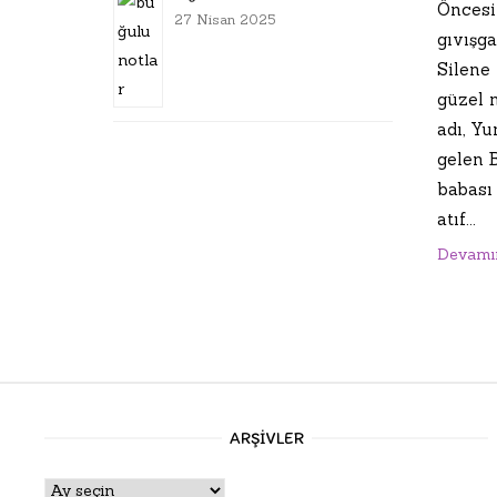
Öncesi 
27 Nisan 2025
gıvışga
Silene 
güzel n
adı, Y
gelen 
babası
atıf...
Devamı
ARŞIVLER
Arşivler