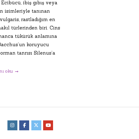
Ecibücü, ibiş gıbış veya
n isimleriyle tanınan
vulgaris, rastladığım en
akıl türlerinden biri. Cins
unanca tükürük anlamına
Bacchus’un koruyucu
 orman tanrısı Silenus’a
nı oku