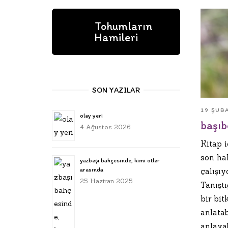
Tohumların
Hamileri
SON YAZILAR
19 ŞUB
olay yeri
başı
4 Ağustos 2026
Kitap i
son ha
yazbaşı bahçesinde, kimi otlar
arasında
çalışı
25 Haziran 2025
Tanıştı
bir bitk
anlatab
anlaya