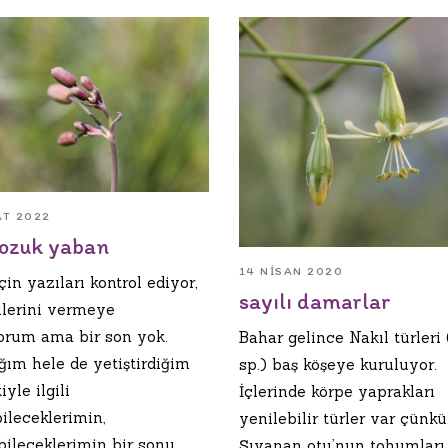
AT 2022
bozuk yaban
14 NISAN 2020
çin yazıları kontrol ediyor,
sayılı damarlar
llerini vermeye
yorum ama bir son yok.
Bahar gelince Nakıl türleri 
ğım hele de yetiştirdiğim
sp.) baş köşeye kuruluyor.
iyle ilgili
İçlerinde körpe yaprakları
ileceklerimin,
yenilebilir türler var çünk
bileceklerimin bir sonu
Şıvanan otu’nun tohumları