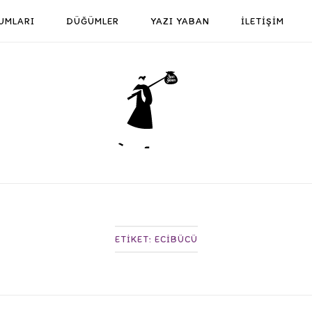
UMLARI
DÜĞÜMLER
YAZI YABAN
İLETİŞİM
Home
ETIKET:
ECIBÜCÜ