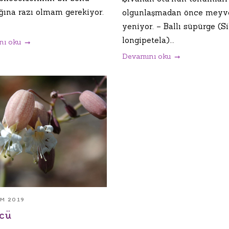
ğına razı olmam gerekiyor.
olgunlaşmadan önce meyv
yeniyor. – Ballı süpürge (S
longipetela)...
nı oku
Devamını oku
IM 2019
ücü