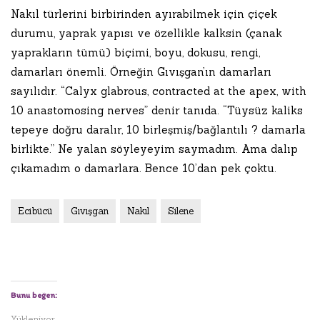
Nakıl türlerini birbirinden ayırabilmek için çiçek
durumu, yaprak yapısı ve özellikle kalksin (çanak
yaprakların tümü) biçimi, boyu, dokusu, rengi,
damarları önemli. Örneğin Gıvışgan’ın damarları
sayılıdır. “Calyx glabrous, contracted at the apex, with
10 anastomosing nerves” denir tanıda. “Tüysüz kaliks
tepeye doğru daralır, 10 birleşmiş/bağlantılı ? damarla
birlikte.” Ne yalan söyleyeyim saymadım. Ama dalıp
çıkamadım o damarlara. Bence 10’dan pek çoktu.
Ecibücü
Gıvışgan
Nakıl
Silene
Bunu beğen:
Yükleniyor...