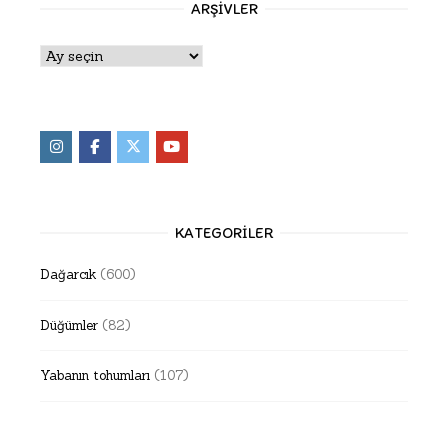
ARŞIVLER
Arşivler
KATEGORILER
Dağarcık
(600)
Düğümler
(82)
Yabanın tohumları
(107)