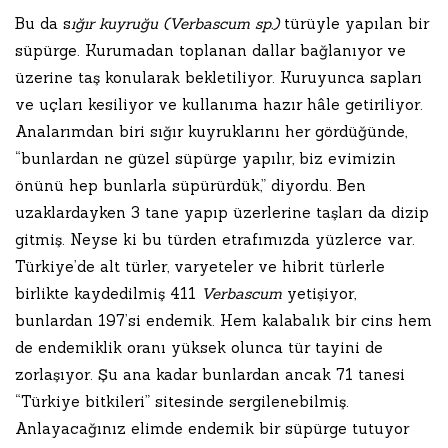
Bu da s
ığır kuyruğu (Verbascum sp.)
türüyle yapılan bir
süpürge. Kurumadan toplanan dallar bağlanıyor ve
üzerine taş konularak bekletiliyor. Kuruyunca sapları
ve uçları kesiliyor ve kullanıma hazır hâle getiriliyor.
Analarımdan biri sığır kuyruklarını her gördüğünde,
“bunlardan ne güzel süpürge yapılır, biz evimizin
önünü hep bunlarla süpürürdük,” diyordu. Ben
uzaklardayken 3 tane yapıp üzerlerine taşları da dizip
gitmiş. Neyse ki bu türden etrafımızda yüzlerce var.
Türkiye’de alt türler, varyeteler ve hibrit türlerle
birlikte kaydedilmiş 411
Verbascum
yetişiyor,
bunlardan 197’si endemik. Hem kalabalık bir cins hem
de endemiklik oranı yüksek olunca tür tayini de
zorlaşıyor. Şu ana kadar bunlardan ancak 71 tanesi
“Türkiye bitkileri” sitesinde sergilenebilmiş.
Anlayacağınız elimde endemik bir süpürge tutuyor