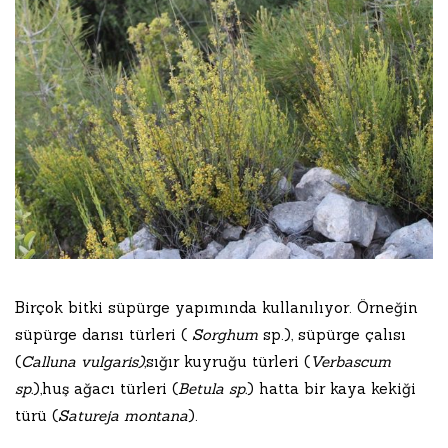
Birçok bitki süpürge yapımında kullanılıyor. Örneğin
süpürge darısı türleri (
Sorghum
sp.), süpürge çalısı
(
Calluna vulgaris)
,sığır kuyruğu türleri (
Verbascum
sp.
),huş ağacı türleri (
Betula sp.
) hatta bir kaya kekiği
türü (
Satureja montana
).