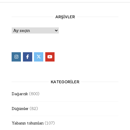
ARŞIVLER
Arşivler
KATEGORILER
Dağarcık
(600)
Düğümler
(82)
Yabanın tohumları
(107)