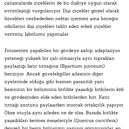
çalışmalarda çiçeklerin de bu ilişkiye uygun olarak
evrimleştiği vurgulanıyor. Dişi çiçekler görsel olarak
böcekleri cezbederken nektar içermez ama böceğin
ödüllerini dişi çiçekleri taklit eden erkek çiçekler
verirmiş. İşbölümü yapmışlar.
Fotosentez yapabilen bir gövdeye sahip, adaptasyon
yeteneği yüksek bir çalı olmasıyla aynı toprakları
paylaştığı katır tırnağına (Spartium junceum)
benziyor. Ancak güvelekgiller ailesinin diğer
üyelerinde olduğu gibi kısmen parazitik yani
besininin bir bölümünü birlikte yaşadığı bitkilerin kök
ve gövdesinden elde eden bitkilerden biri. Katır
tırnağı azotunu paylaşırken morcak ortakçılık yapıyor.
Ökse otuyla aynı aileden ne de olsa. Burada birlikte
yaşadıkları kermes meşeleriyle (Quercus coccifera)
dengeli bir besin bölüşümü yapıyor görünüyorlar; en