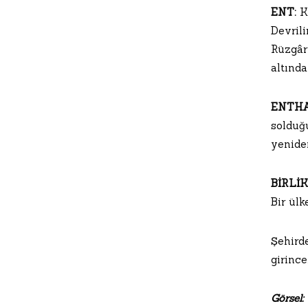
ENT:
Kı
Devrili
Rüzgâr
altında
ENTHA
solduğu
yeniden
BİRLİK
Bir ülk
Şehirde
girince
Görsel: