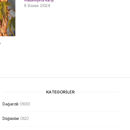
madeniyete karşı
8 Kasım 2024
n
KATEGORILER
Dağarcık
(600)
Düğümler
(82)