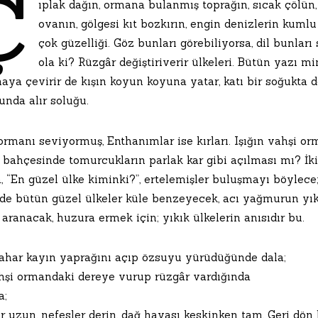
Ç
ıplak dağın, ormana bulanmış toprağın, sıcak çölün
ovanın, gölgesi kıt bozkırın, engin denizlerin kumlu 
çok güzelliği. Göz bunları görebiliyorsa, dil bunlar
ola ki? Rüzgâr değiştiriverir ülkeleri. Bütün yazı m
aya çevirir de kışın koyun koyuna yatar, katı bir soğukta 
unda alır soluğu.
 ormanı seviyormuş, Enthanımlar ise kırları. Işığın vahşi 
bahçesinde tomurcukların parlak kar gibi açılması mı? İki
a, “En güzel ülke kiminki?”, ertelemişler buluşmayı böylec
nde bütün güzel ülkeler küle benzeyecek, acı yağmurun yıka
 aranacak, huzura ermek için; yıkık ülkelerin anısıdır bu.
har kayın yaprağını açıp özsuyu yürüdüğünde dala;
ahşi ormandaki dereye vurup rüzgâr vardığında
a;
 uzun, nefesler derin, dağ havası keskinken tam, Geri dön 