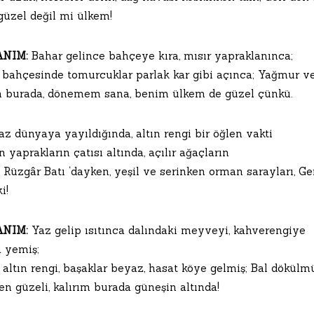
güzel değil mi ülkem!
NIM:
Bahar gelince bahçeye kıra, mısır yapraklanınca;
bahçesinde tomurcuklar parlak kar gibi açınca; Yağmur ve
m burada, dönemem sana, benim ülkem de güzel çünkü.
z dünyaya yayıldığında, altın rengi bir öğlen vakti
yaprakların çatısı altında, açılır ağaçların
; Rüzgâr Batı ‘dayken, yeşil ve serinken orman sarayları, Ge
i!
NIM:
Yaz gelip ısıtınca dalındaki meyveyi, kahverengiye
a yemiş;
ltın rengi, başaklar beyaz, hasat köye gelmiş; Bal dökülmü
n güzeli, kalırım burada güneşin altında!