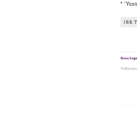
* “Yüzü
J.R.R. T
Bunu beğe
Yükleniyor