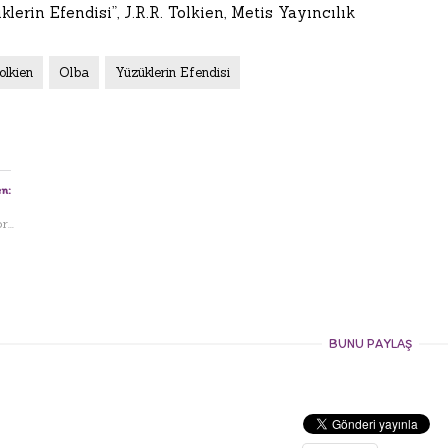
klerin Efendisi”, J.R.R. Tolkien, Metis Yayıncılık
olkien
Olba
Yüzüklerin Efendisi
n:
...
BUNU PAYLAŞ