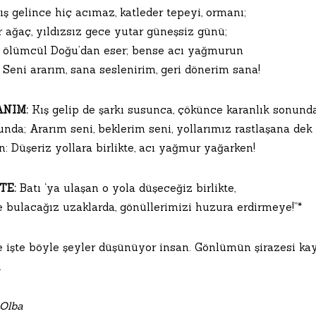
ş gelince hiç acımaz, katleder tepeyi, ormanı;
r ağaç, yıldızsız gece yutar güneşsiz günü;
 ölümcül Doğu’dan eser; bense acı yağmurun
 Seni ararım, sana seslenirim, geri dönerim sana!
NIM:
Kış gelip de şarkı susunca, çökünce karanlık sonunda; Çı
nda; Ararım seni, beklerim seni, yollarımız rastlaşana dek
: Düşeriz yollara birlikte, acı yağmur yağarken!
TE:
Batı ‘ya ulaşan o yola düşeceğiz birlikte,
e bulacağız uzaklarda, gönüllerimizi huzura erdirmeye!”*
 işte böyle şeyler düşünüyor insan. Gönlümün şirazesi kayd
.
Olba