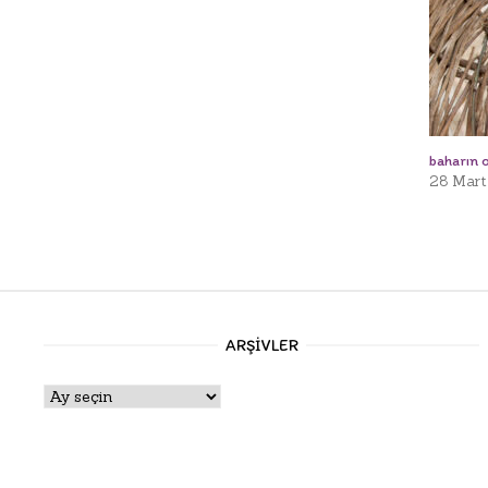
baharın o
28 Mart
ARŞIVLER
Arşivler