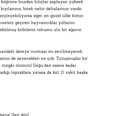
, böğrüne buzdan kılıçlar saplayan yüksek
kıyılarının, bitek nehir deltalarının vardır
ı söyleyebiliyorsa eğer; en güzel ülke kimin
innetsiz geçiren hayvancıklar yollarını
dökülmüş bitkilerin tohumu ulu bir ağacın
ormandaki dereye vurması mı sevilmeyecek,
sinin de sevecekleri ne çok. Tutuşmuşlar bir
e; rüzgâr ölümcül Doğu’dan esene kadar.
dığı topraklara yarasa da kül. O vakit başka
bana! Geri dön!