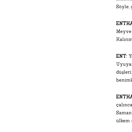
Söyle, 
ENTHA
Meyve 
Kalırı
ENT:
Ya
Uyuyan 
düşleri
benimk
ENTHA
çalınc
Saman a
ülkem e