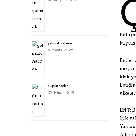
buluşm
kuytus
gelincik halinde
6 Mayıs 2025
Entler
meyve 
iddiay
Estiği
buğulu notlar
ülkeler
27 Nisan 2025
ENT:
Ba
Işık v
Yamac
Adımlar