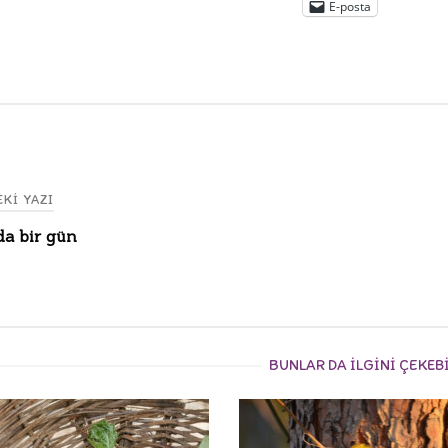
E-posta
KI YAZI
a bir gün
gation
BUNLAR DA ILGINI ÇEKEB