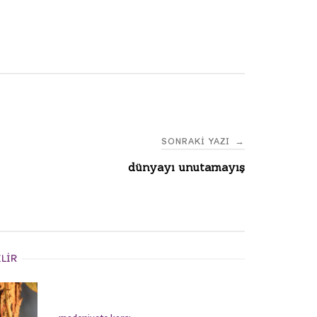
SONRAKI YAZI
→
dünyayı unutamayış
ILIR