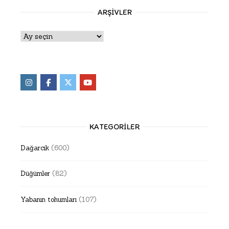
ARŞIVLER
Arşivler
KATEGORILER
Dağarcık
(600)
Düğümler
(82)
Yabanın tohumları
(107)