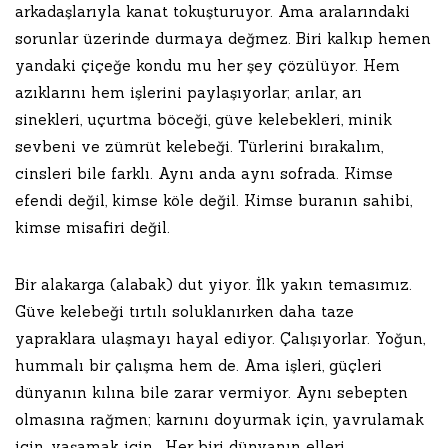
arkadaşlarıyla kanat tokuşturuyor. Ama aralarındaki
sorunlar üzerinde durmaya değmez. Biri kalkıp hemen
yandaki çiçeğe kondu mu her şey çözülüyor. Hem
azıklarını hem işlerini paylaşıyorlar; arılar, arı
sinekleri, uçurtma böceği, güve kelebekleri, minik
sevbeni ve zümrüt kelebeği. Türlerini bırakalım,
cinsleri bile farklı. Aynı anda aynı sofrada. Kimse
efendi değil, kimse köle değil. Kimse buranın sahibi,
kimse misafiri değil.
Bir alakarga (alabak) dut yiyor. İlk yakın temasımız.
Güve kelebeği tırtılı soluklanırken daha taze
yapraklara ulaşmayı hayal ediyor. Çalışıyorlar. Yoğun,
hummalı bir çalışma hem de. Ama işleri, güçleri
dünyanın kılına bile zarar vermiyor. Aynı sebepten
olmasına rağmen; karnını doyurmak için, yavrulamak
için, yaşamak için… Her biri dünyanın elleri.