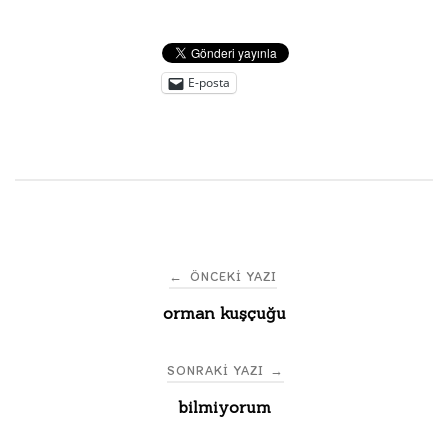
E-posta
Post
←
ÖNCEKI YAZI
orman kuşçuğu
navigation
SONRAKI YAZI
→
bilmiyorum