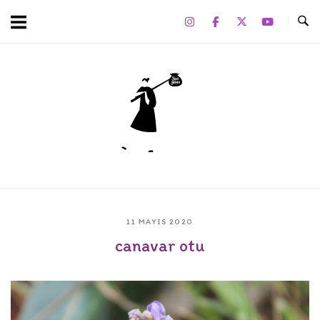
Skip
to
content
Home
11 MAYIS 2020
canavar otu