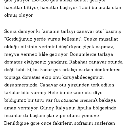
hayatlar bitiyor, hayatlar başlıyor. Tabii bu arada olan
olmuş oluyor.
Sonra deniyor ki “amanın tarlayı canavar otu” basmış.
“Gördüğünüz yerde vurun kellesini”. Çünkü musallat
olduğu bitkinin verimini düşürüyor, çiçek yapmaz,
meyve vermez h
âl
e getiriyor. Dönümlerce tarlaya
domates ektiyseniz yandınız. Kabahat canavar otunda
değil tabii ki, bu kadar çok ortakçı varken dönümlerce
toprağa domates ekip onu koruyabileceğimizi
düşünmemizde. Canavar otu yüzünden terk edilen
tarlalar bile varmış. Hele bir de zıpır otu diye
bildiğimiz bir türü var (
Orobanche crenata
), baklaya
aman vermiyor. Güney İtalya’nın Apulia bölgesinde
insanlar da başlamışlar zıpır otunu yemeye.
Denildiğine göre önce fakirlerin sofrasını süslerken