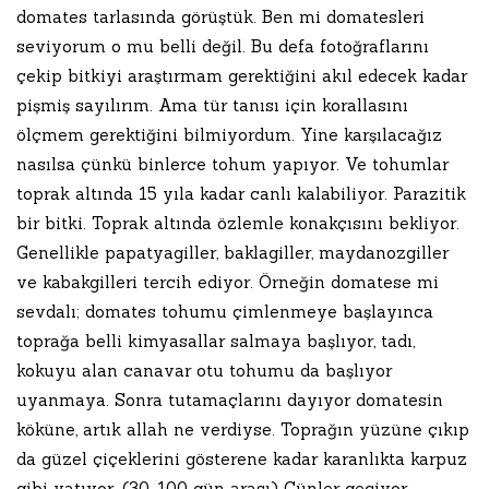
domates tarlasında görüştük. Ben mi domatesleri
seviyorum o mu belli değil. Bu defa fotoğraflarını
çekip bitkiyi araştırmam gerektiğini akıl edecek kadar
pişmiş sayılırım. Ama tür tanısı için korallasını
ölçmem gerektiğini bilmiyordum. Yine karşılacağız
nasılsa çünkü binlerce tohum yapıyor. Ve tohumlar
toprak altında 15 yıla kadar canlı kalabiliyor. Parazitik
bir bitki. Toprak altında özlemle konakçısını bekliyor.
Genellikle papatyagiller, baklagiller, maydanozgiller
ve kabakgilleri tercih ediyor. Örneğin domatese mi
sevdalı; domates tohumu çimlenmeye başlayınca
toprağa belli kimyasallar salmaya başlıyor, tadı,
kokuyu alan canavar otu tohumu da başlıyor
uyanmaya. Sonra tutamaçlarını dayıyor domatesin
köküne, artık allah ne verdiyse. Toprağın yüzüne çıkıp
da güzel çiçeklerini gösterene kadar karanlıkta karpuz
gibi yatıyor. (30-100 gün arası) Günler geçiyor,