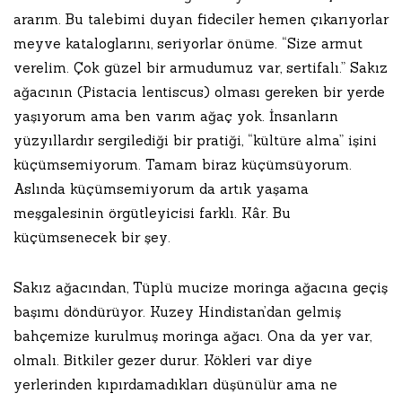
ararım. Bu talebimi duyan fideciler hemen çıkarıyorlar
meyve kataloglarını, seriyorlar önüme. “Size armut
verelim. Çok güzel bir armudumuz var, sertifalı.” Sakız
ağacının (Pistacia lentiscus) olması gereken bir yerde
yaşıyorum ama ben varım ağaç yok. İnsanların
yüzyıllardır sergilediği bir pratiği, “kültüre alma” işini
küçümsemiyorum. Tamam biraz küçümsüyorum.
Aslında küçümsemiyorum da artık yaşama
meşgalesinin örgütleyicisi farklı. Kâr. Bu
küçümsenecek bir şey.
Sakız ağacından, Tüplü mucize moringa ağacına geçiş
başımı döndürüyor. Kuzey Hindistan’dan gelmiş
bahçemize kurulmuş moringa ağacı. Ona da yer var,
olmalı. Bitkiler gezer durur. Kökleri var diye
yerlerinden kıpırdamadıkları düşünülür ama ne