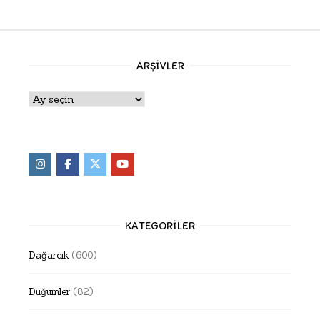
ARŞIVLER
Arşivler
KATEGORILER
Dağarcık
(600)
Düğümler
(82)