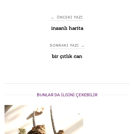
Post
←
ÖNCEKI YAZI
insanlı harita
navigation
SONRAKI YAZI
→
bir çıtlık can
BUNLAR DA ILGINI ÇEKEBILIR