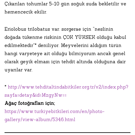
Çıkarılan tohumlar 5-10 gün soğuk suda bekletilir ve
hemencecik ekilir.
Eriolobus trilobatus var. sorgerae için “neslinin
doğada tükenme riskinin ÇOK YÜKSEK olduğu kabul
edilmektedir”* deniliyor. Meyvelerini aldığım türün
hangi varyeteye ait olduğu bilmiyorum ancak genel
olarak geyik elması için tehdit altında olduğuna dair
uyarılar var.
*
http://www.tehditaltindabitkiler.org.tr/v2/index.php?
sayfa=detay&id=MzgyNw==
Ağaç fotoğrafları için;
https://www.turkiyebitkileri.com/en/photo-
gallery/view-album/5346.html