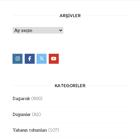
ARŞIVLER
Arşivler
KATEGORILER
Dağarcık
(600)
Düğümler
(82)
Yabanın tohumları
(107)