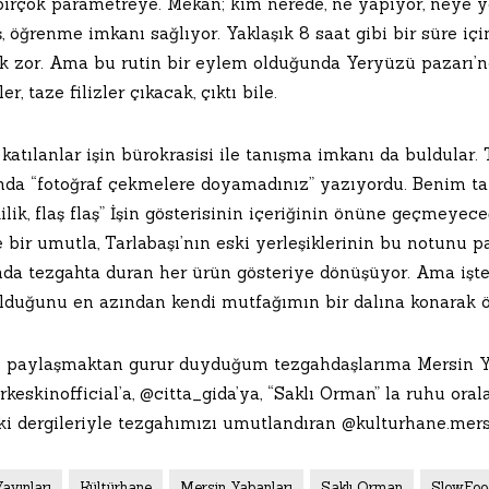
birçok parametreye. Mekan; kim nerede, ne yapıyor, neye 
, öğrenme imkanı sağlıyor. Yaklaşık 8 saat gibi bir süre 
 zor. Ama bu rutin bir eylem olduğunda Yeryüzü pazarı’
er, taze filizler çıkacak, çıktı bile.
katılanlar işin bürokrasisi ile tanışma imkanı da buldular. T
nda “fotoğraf çekmelere doyamadınız” yazıyordu. Benim ta
 kilik, flaş flaş” İşin gösterisinin içeriğinin önüne geçmeyec
 bir umutla, Tarlabaşı’nın eski yerleşiklerinin bu notunu 
ında tezgahta duran her ürün gösteriye dönüşüyor. Ama işte
olduğunu en azından kendi mutfağımın bir dalına konara
 paylaşmaktan gurur duyduğum tezgahdaşlarıma Mersin Y
keskinofficial’a, @citta_gida’ya, “Saklı Orman” la ruhu ora
i dergileriyle tezgahımızı umutlandıran @kulturhane.mersin
Yayınları
Kültürhane
Mersin Yabanları
Saklı Orman
SlowFoo