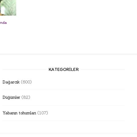
ında
KATEGORILER
Dağarcık
(600)
Düğümler
(82)
Yabanın tohumları
(107)