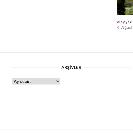
olay yeri
4 Ağust
ARŞIVLER
Arşivler