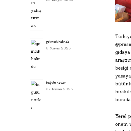
Türkiy
gelincik halinde
@prese
6 Mayıs 2025
gıdaya
araştır
beşiği
yaşayan
buğulu notlar
bütünl
27 Nisan 2025
bırakı
buraday
Yerel p
önem v