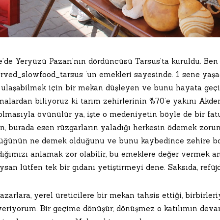
e’de Yeryüzü Pazarı’nın dördüncüsü Tarsus’ta kuruldu. Be
rved_slowfood_tarsus ‘un emekleri sayesinde. 1 sene yaşad
 ulaşabilmek için bir mekan düşleyen ve bunu hayata geçi
malardan biliyoruz ki tarım zehirlerinin %70’e yakını Akde
 olmasıyla övünülür ya, işte o medeniyetin böyle de bir fa
, burada esen rüzgarların yaladığı herkesin ödemek zorunda
üğünün ne demek olduğunu ve bunu kaybedince zehire bo
ldığımızı anlamak zor olabilir, bu emeklere değer vermek a
san lütfen tek bir gıdanı yetiştirmeyi dene. Saksıda, refüj
azarlara, yerel üreticilere bir mekan tahsis ettiği, birbirle
eriyorum. Bir geçime dönüşür, dönüşmez o katılımın devam 