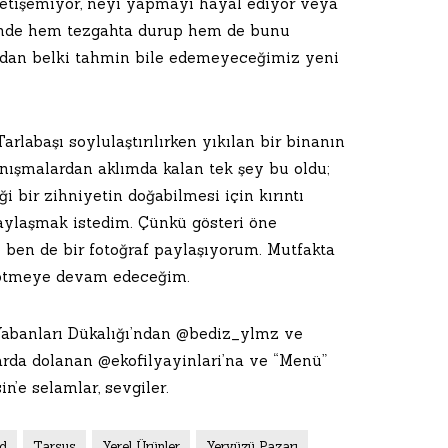
yetişemiyor, neyi yapmayı hayal ediyor veya
içinde hem tezgahta durup hem de bunu
ndan belki tahmin bile edemeyeceğimiz yeni
arlabaşı soylulaştırılırken yıkılan bir binanın
nışmalardan aklımda kalan tek şey bu oldu;
eği bir zihniyetin doğabilmesi için kırıntı
paylaşmak istedim. Çünkü gösteri öne
 ben de bir fotoğraf paylaşıyorum. Mutfakta
k ötmeye devam edeceğim.
abanları Dükalığı’ndan @bediz_ylmz ve
larda dolanan @ekofilyayinlari’na ve “Menü”
’e selamlar, sevgiler.
d
Tarsus
Yerel Ürünler
Yeryüzü Pazarı