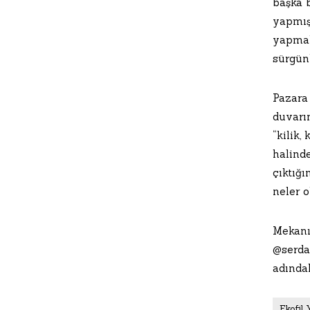
başka 
yapmış
yapmak
sürgünl
Pazara 
duvarı
“kilik,
halinde
çıktığ
neler 
Mekanı
@serdar
adındak
Ekofil 