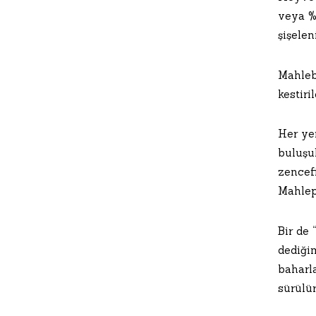
veya %2
şişelen
Mahleb
kestir
Her ye
buluşul
zencefi
Mahlep 
Bir de 
dediği
baharl
sürülür