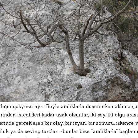
lığın gökyüzü ayrı. Böyle aralıklarla düşünürken aklıma şu 
erinden istedikleri kadar uzak olsunlar, iki şey, iki olgu ar
rinde gerçekleşen bir olay, bir isyan, bir sömürü, işkence
uk ya da sevinç tarzları -bunlar bize “aralıklarla” bağlanır