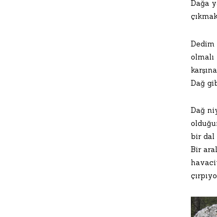
Dağa y
çıkmak 
Dedim d
olmalı 
karşın
Dağ gib
Dağ niy
olduğun
bir dal
Bir ar
havaciv
çırpıy