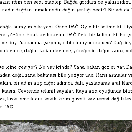
akıştırdım ben seni mahlep. Dağda gördüm de yakıştırdım.
nedir, dağdan inmek nedir, dağın şenliği nedir? Bir adı da “
ağla kurayım hikayeni. Önce DAĞ. Öyle bir kelime ki. Diyor
yeryüzüne. Bırak uydurayım. DAĞ öyle bir kelime ki. Bir çı
a ve duy. Yamacına çarpmış gibi olmuyor mu ses? Dağ dey
i deyince, dağlar kadar deyince, yüreğinde dağın varsa, yol
e içine çekiyor? Ne var içinde? Sana bakan gözler var. Dağ
dan değil, sana bakması bile yetiyor işte. Karşılaşmalar va
 aldın, bir adım atıp diğer adımda dala yaslanarak aralıklar
alıktasın. Çevrende tekmil kayalar. Kayaların oyuğunda bi
a, kıskı, emzik otu, kekik, kırım güzeli, kaz teresi, dağ lal
or DAĞ.