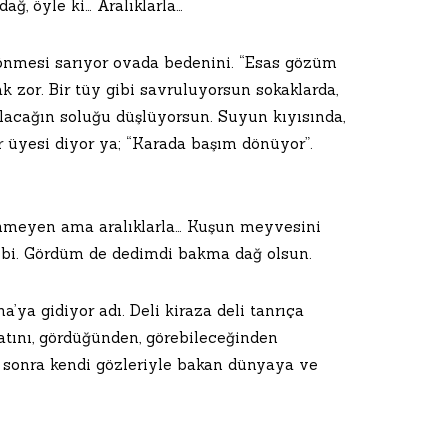
dağ, öyle ki… Aralıklarla…
dönmesi sarıyor ovada bedenini. “Esas gözüm
k zor. Bir tüy gibi savruluyorsun sokaklarda,
a alacağın soluğu düşlüyorsun. Suyun kıyısında,
 üyesi diyor ya; “Karada başım dönüyor”.
rünmeyen ama aralıklarla… Kuşun meyvesini
ebi. Gördüm de dedimdi bakma dağ olsun.
a’ya gidiyor adı. Deli kiraza deli tanrıça
atını, gördüğünden, görebileceğinden
en sonra kendi gözleriyle bakan dünyaya ve