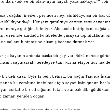
runları, -tek ve bir olan- aynı hayatı yaşamaktayız.”** …bir 
insan dağdan inerken peşinden neyi sürüklüyorsa bir baş 
kaldı” diyor dağlı. Her şeyi gürültüye getiren sese dayanma
ın nereye gittiğini bilmiyor. Alelacele bitirip işini, dağd
rın üzerinde kurduğu kulübelerde yaşayan toplulukların bir
rın sallantılı ninnisine alışmış bedene durmak zor.
ur, şu kayanın ardında başka bir şey var. Kökü nerede gö
. İnsanı saymazsak neredeyse tüm, kuşlar ekiyormuş mahl
bir deli kiraz. Öyle ki belli belirsiz bir bağla Tanrıça İnann
 İnanna ki; yeraltına inebilmek için soyan kabuğunun her k
yan, şefkatle bir eli diğerini tutan ve ancak dibi gördükt
o zaman yeniden doğan.