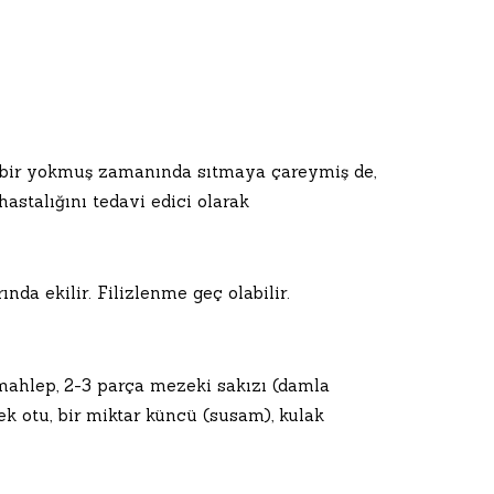
ış bir yokmuş zamanında sıtmaya çareymiş de,
 hastalığını tedavi edici olarak
da ekilir. Filizlenme geç olabilir.
ı mahlep, 2-3 parça mezeki sakızı (damla
rek otu, bir miktar küncü (susam), kulak