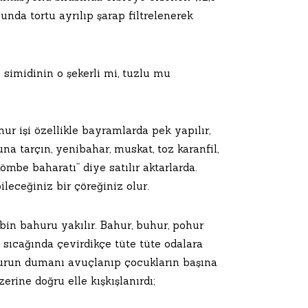
nda tortu ayrılıp şarap filtrelenerek
 simidinin o şekerli mi, tuzlu mu
r işi özellikle bayramlarda pek yapılır,
a tarçın, yenibahar, muskat, toz karanfil,
mbe baharatı” diye satılır aktarlarda.
leceğiniz bir çöreğiniz olur.
bin bahuru yakılır. Bahur, buhur, pohur
sıcağında çevirdikçe tüte tüte odalara
uhurun dumanı avuçlanıp çocukların başına
rine doğru elle kışkışlanırdı;