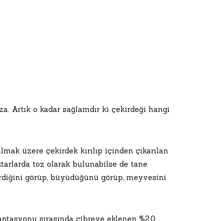
za. Artık o kadar sağlamdır ki çekirdeği hangi
lmak üzere çekirdek kırılıp içinden çıkarılan
tarlarda toz olarak bulunabilse de tane
rdiğini görüp, büyüdüğünü görüp, meyvesini
ntasyonu sırasında cibreye eklenen %2,0