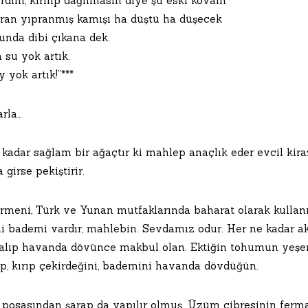
rdım, kırılıp dağılmasın diye şu eski kovam
ran yıpranmış kamışı ha düştü ha düşecek
unda dibi çıkana dek.
 su yok artık.
 yok artık!”***
arla…
 kadar sağlam bir ağaçtır ki mahlep anaçlık eder evcil kira
girse pekiştirir.
Ermeni, Türk ve Yunan mutfaklarında baharat olarak kullanı
ni bademi vardır, mahlebin. Sevdamız odur. Her ne kadar ak
 alıp havanda dövünce makbul olan. Ektiğin tohumun yeşe
ıp, kırıp çekirdeğini, bademini havanda dövdüğün.
posasından şarap da yapılır olmuş. Üzüm cibresinin ferma