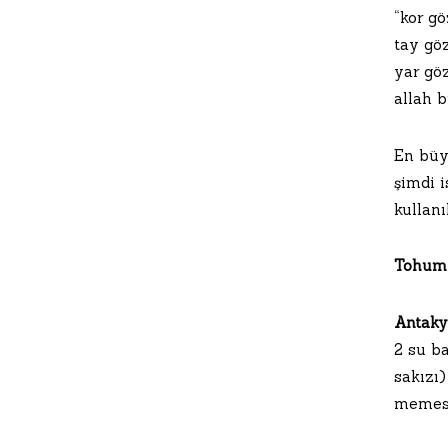
“kor g
tay gö
yar gö
allah 
En büy
şimdi i
kullan
Tohum 
Antaky
2 su ba
sakızı)
memesi