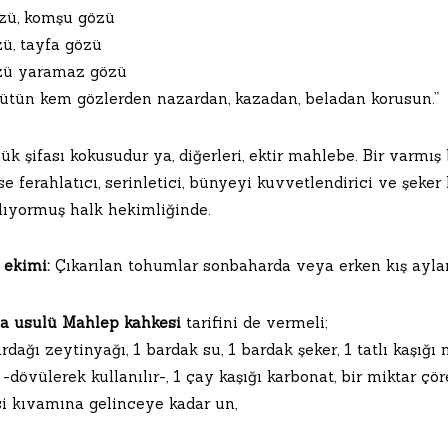
özü, komşu gözü
zü, tayfa gözü
zü yaramaz gözü
bütün kem gözlerden nazardan, kazadan, beladan korusun.”
ük şifası kokusudur ya, diğerleri, ektir mahlebe. Bir varm
se ferahlatıcı, serinletici, bünyeyi kuvvetlendirici ve şeker
ılıyormuş halk hekimliğinde.
ekimi:
Çıkarılan tohumlar sonbaharda veya erken kış ayların
a usulü Mahlep kahkesi
tarifini de vermeli;
rdağı zeytinyağı, 1 bardak su, 1 bardak şeker, 1 tatlı kaşığ
 -dövülerek kullanılır-, 1 çay kaşığı karbonat, bir miktar çö
 kıvamına gelinceye kadar un,