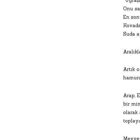
“Uğraşı
Onu sa
En son
Kovada
Suda ay
Aralıkl
Artık o
hamura 
Arap, 
bir mi
olarak
toplay
Meyve 