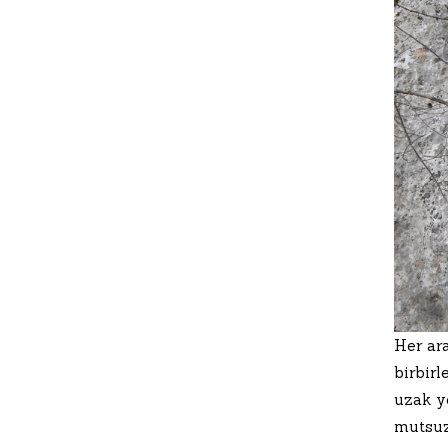
Her ara
birbirl
uzak ye
mutsuzl