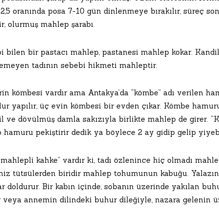
,5 oranında posa 7-10 gün dinlenmeye bırakılır, süreç sonu
ir, olurmuş mahlep şarabı.
i bilen bir pastacı mahlep, pastanesi mahlep kokar. Kandil
ilemeyen tadının sebebi hikmeti mahleptir.
rin kömbesi vardır ama Antakya’da “kömbe” adı verilen hamu
ur yapılır, üç evin kömbesi bir evden çıkar. Kömbe hamurun
l ve dövülmüş damla sakızıyla birlikte mahlep de girer. “Kö
hamuru pekiştirir dedik ya böylece 2 ay gidip gelip yiyebi
“mahlepli kahke” vardır ki, tadı özlenince hiç olmadı mahle
miz tütsülerden biridir mahlep tohumunun kabuğu. Yalazın 
ar doldurur. Bir kabın içinde, sobanın üzerinde yakılan b
 veya annemin dilindeki buhur dileğiyle, nazara gelenin üze