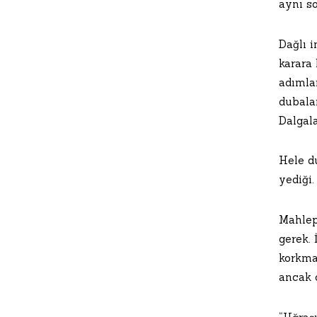
aynı so
Dağlı 
karara 
adımlar
dubala
Dalgala
Hele d
yediği
Mahlep 
gerek.
korkma
ancak 