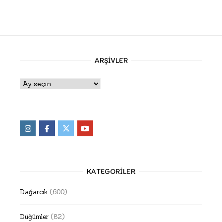
ARŞIVLER
Arşivler
KATEGORILER
Dağarcık
(600)
Düğümler
(82)