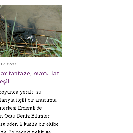
LIK 2021
lar taptaze, marullar
şil
boyunca yeraltı su
arıyla ilgili bir araştırma
rleşkesi Erdemli’de
n Odtü Deniz Bilimleri
sü’nden 4 kişilik bir ekibe
ttik. Bölgedeki nehir ve