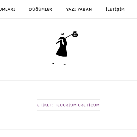
UMLARI
DÜĞÜMLER
YAZI YABAN
İLETİŞİM
Home
ETIKET:
TEUCRIUM CRETICUM