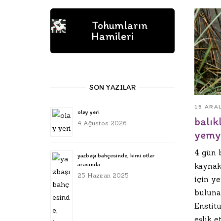
Tohumların
Hamileri
SON YAZILAR
15 ARA
olay yeri
balık
4 Ağustos 2026
yemye
4 gün 
yazbaşı bahçesinde, kimi otlar
arasında
kaynakl
25 Haziran 2025
için ye
buluna
Enstitü
eşlik e