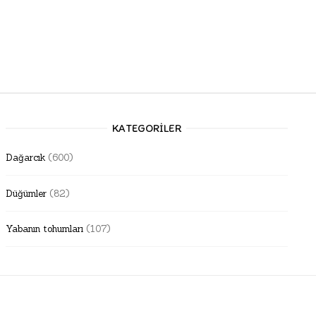
KATEGORILER
Dağarcık
(600)
Düğümler
(82)
Yabanın tohumları
(107)