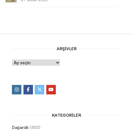
ARŞIVLER
Arşivler
KATEGORILER
Dağarcık
(600)