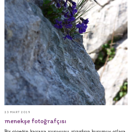
23 MART 2019
menekşe fotoğrafçısı
Bir çiçeğin kayaya vuruşunu, rüzgârın kurumuş otlara