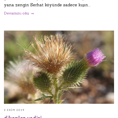
yana zengin Serhat köyünde sadece kışın...
Devamını oku
2 EKIM 2019
dikenler vadisi