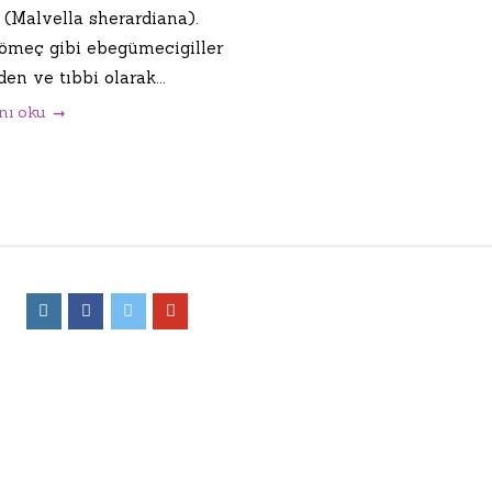
 (Malvella sherardiana).
kömeç gibi ebegümecigiller
den ve tıbbi olarak...
nı oku