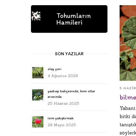
Tohumların
Hamileri
SON YAZILAR
olay yeri
4 Ağustos 2026
5 HAZI
yazbaşı bahçesinde, kimi otlar
bilme
arasında
25 Haziran 2025
Yabani 
bitki d
isim yakıştırmak
tanıştı
28 Mayıs 2025
söyler