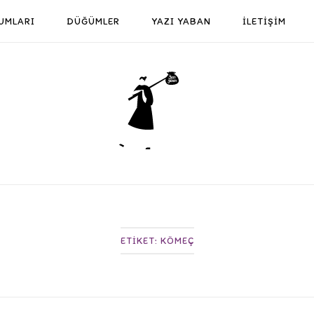
UMLARI
DÜĞÜMLER
YAZI YABAN
İLETİŞİM
Home
ETIKET:
KÖMEÇ