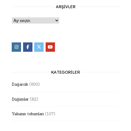
ARŞIVLER
Arşivler
KATEGORILER
Dağarcık
(600)
Düğümler
(82)
Yabanın tohumları
(107)