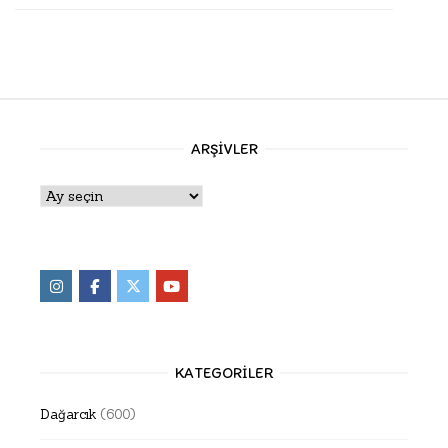
ARŞIVLER
Arşivler
KATEGORILER
Dağarcık
(600)