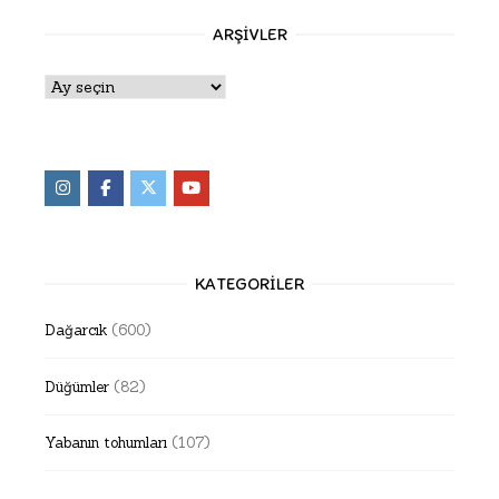
ARŞIVLER
Arşivler
KATEGORILER
Dağarcık
(600)
Düğümler
(82)
Yabanın tohumları
(107)