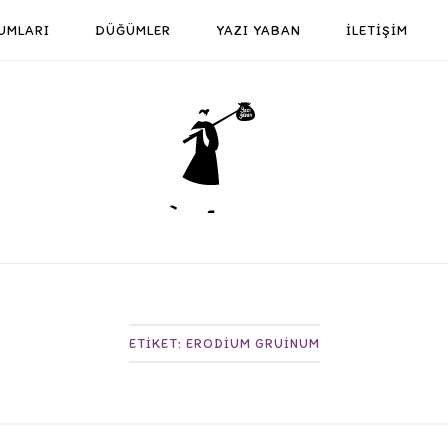
UMLARI
DÜĞÜMLER
YAZI YABAN
İLETİŞİM
Home
ETIKET:
ERODIUM GRUINUM