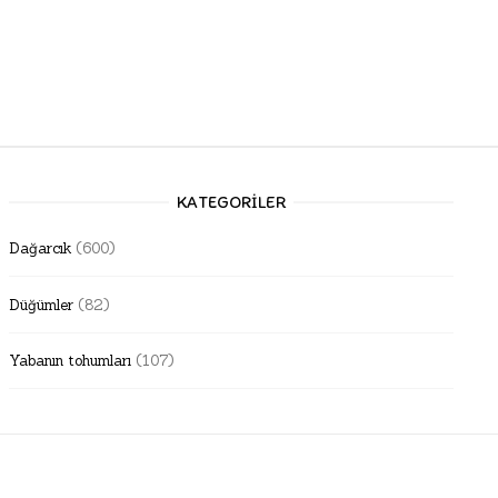
KATEGORILER
Dağarcık
(600)
Düğümler
(82)
Yabanın tohumları
(107)