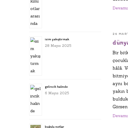
Devamı
26 MAR
isim yakıştırmak
dünya
28 Mayıs 2025
Bir bit
çocukl
hâlâ. V
bitmiy
aynı b
gelincik halinde
yakın b
6 Mayıs 2025
bulduk
Görseni
Devamı
buğulu notlar