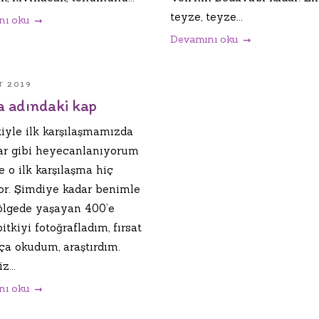
teyze, teyze...
nı oku
Devamını oku
T 2019
 adındaki kap
kiyle ilk karşılaşmamızda
ar gibi heyecanlanıyorum
e o ilk karşılaşma hiç
or. Şimdiye kadar benimle
ölgede yaşayan 400’e
itkiyi fotoğrafladım, fırsat
ça okudum, araştırdım.
z...
nı oku