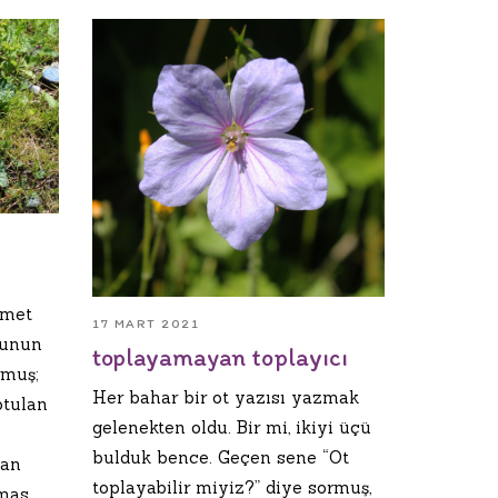
umet
17 MART 2021
lunun
toplayamayan toplayıcı
rmuş;
Her bahar bir ot yazısı yazmak
otulan
gelenekten oldu. Bir mi, ikiyi üçü
bulduk bence. Geçen sene “Ot
han
toplayabilir miyiz?” diye sormuş,
lmas