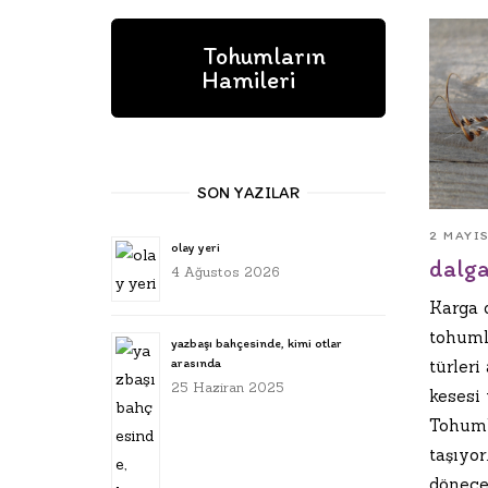
Tohumların
Hamileri
SON YAZILAR
2 MAYI
olay yeri
dalg
4 Ağustos 2026
Karga 
tohuml
yazbaşı bahçesinde, kimi otlar
arasında
türler
25 Haziran 2025
kesesi 
Tohumla
taşıyo
dönecek