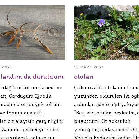
19 MART 2021
S 2021
otulan
alandım da duruldum
Çukurova’da bir kadın hus
dıdağı’nın tohum kesesi ve
yüzünden öldürülen iki oğ
arı. Gördüğüm İğnelik
ardından şöyle ağıt yakıyo
i arasında en büyük tohum
“Ben sizi otulan besledim, 
ve tohum ona aitti.
büyüttüm”. Ot yoksulun
r bir arayışın gerginliğini
yemeğidir, bedavasıdır. Or
r. Zamanı gelinceye kadar
Veli’nin Bedava’sı kadar. E
, kıvrılacak, tohumunu...