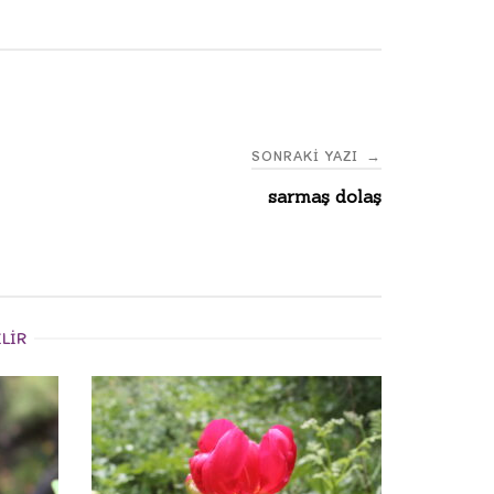
SONRAKI YAZI
→
sarmaş dolaş
ILIR