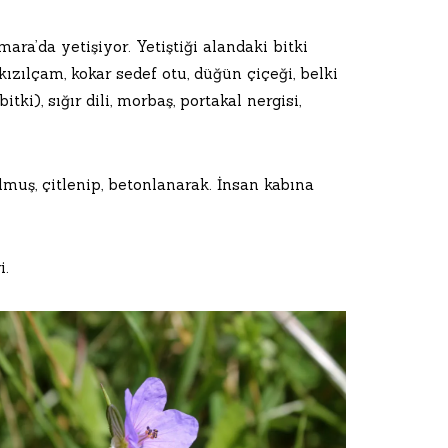
a’da yetişiyor. Yetiştiği alandaki bitki
ızılçam, kokar sedef otu, düğün çiçeği, belki
i), sığır dili, morbaş, portakal nergisi,
muş, çitlenip, betonlanarak. İnsan kabına
i.