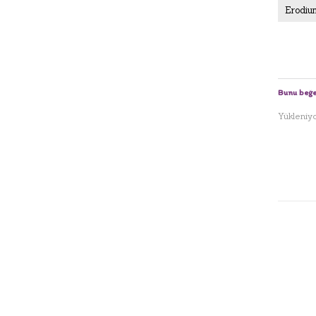
Erodiu
Bunu beğe
Yükleniyor