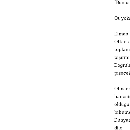
“Ben s
Ot yoks
Elmas 
Ottan 
toplam
pişirmi
Doğrul
pişecek
Ot sad
hanesi
olduğu
bilinm
Dünyan
dile.