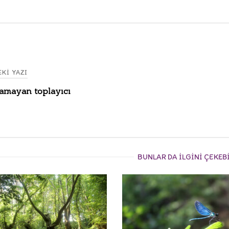
KI YAZI
amayan toplayıcı
gation
BUNLAR DA ILGINI ÇEKEB