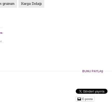
m gruinum
Karga Dıdağı
n:
...
BUNU PAYLAŞ
E-posta