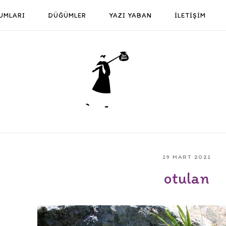
UMLARI
DÜĞÜMLER
YAZI YABAN
İLETİŞİM
Home
19 MART 2021
otulan