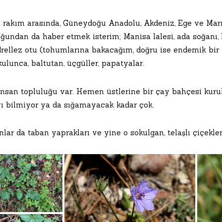
 rakım arasında, Güneydoğu Anadolu, Akdeniz, Ege ve Marmar
ğundan da haber etmek isterim; Manisa lalesi, ada soğanı, k
rellez otu (tohumlarına bakacağım, doğru ise endemik bir bitk
kulunca, baltutan, üçgüller, papatyalar.
insan topluluğu var. Hemen üstlerine bir çay bahçesi kurul
ı bilmiyor ya da sığamayacak kadar çok.
nlar da taban yaprakları ve yine o sokulgan, telaşlı çiçekler