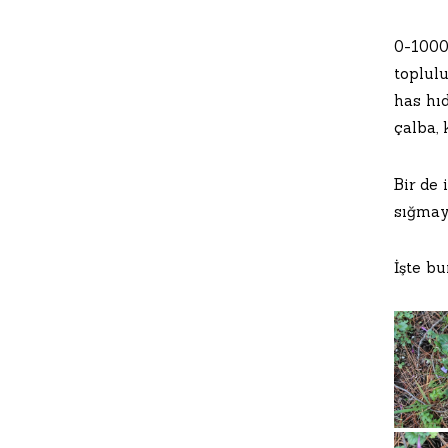
0-1000
toplulu
has hıd
çalba, 
Bir de 
sığmay
İşte bu