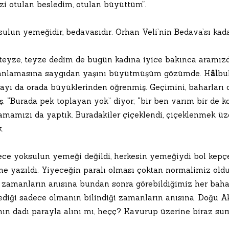
izi otulan besledim, otulan büyüttüm”.
ulun yemeğidir, bedavasıdır. Orhan Veli’nin Bedava’sı kada
teyze, teyze dedim de bugün kadına iyice bakınca aramızd
anlamasına saygıdan yaşını büyütmüşüm gözümde. H
âl
bu
ayı da orada büyüklerinden öğrenmiş. Geçimini, baharları o
ş. “Burada pek toplayan yok” diyor; “bir ben varım bir de k
amamızı da yaptık. Buradakiler çiçeklendi, çiçeklenmek üz
.
ece yoksulun yemeği değildi, herkesin yemeğiydi bol kepç
ne yazıldı. Yiyeceğin paralı olması çoktan normalimiz old
 zamanların anısına bundan sonra görebildiğimiz her bahar
ediği sadece olmanın bilindiği zamanların anısına. Doğu Ak
ın dadı parayla alını mı, heçç? Kavurup üzerine biraz suma