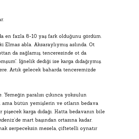
r.
a en fazla 8-10 yaş fark olduğunu gördüm.
ki Elmas abla. Aksaraylıymış aslında. Ot
ttan da sağlamış, tenceresinde ot da
omşum”. İğnelik dediği ise karga dıdağıymış.
ere. Artık gelecek baharda tenceremizde
e. Yemeğin paralısı çıkınca yoksulun
u ama bütün yemişlerin ve otların bedava
 pişecek karga dıdağı. Hatta bedavanın bile
deniz’de mart başından ortasına kadar.
k serpeceksin mesela, çiftetelli oynatır