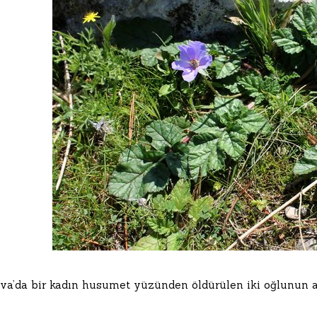
va’da bir kadın husumet yüzünden öldürülen iki oğlunun a