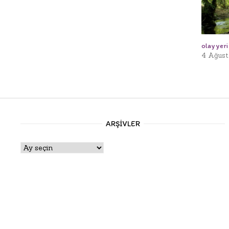
olay yeri
4 Ağust
ARŞIVLER
Arşivler