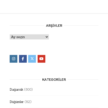
ARŞIVLER
Arşivler
KATEGORILER
Dağarcık
(600)
Düğümler
(82)