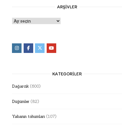
ARŞIVLER
Arşivler
KATEGORILER
Dağarcık
(600)
Düğümler
(82)
Yabanın tohumları
(107)