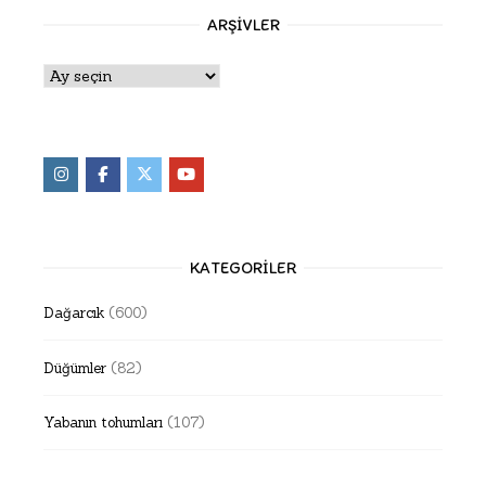
ARŞIVLER
Arşivler
KATEGORILER
Dağarcık
(600)
Düğümler
(82)
Yabanın tohumları
(107)