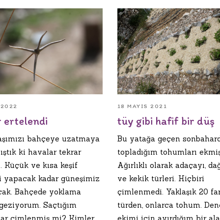
 2022
18 MAYIS 2021
 ertelendi
tüy gibi hafif bir düş
şımızı bahçeye uzatmaya
Bu yatağa geçen sonbahar
ştık ki havalar tekrar
topladığım tohumları ekmiş
. Küçük ve kısa keşif
Ağırlıklı olarak adaçayı, da
ri yapacak kadar güneşimiz
ve kekik türleri. Hiçbiri
cak. Bahçede yoklama
çimlenmedi. Yaklaşık 20 far
 geziyorum. Saçtığım
türden, onlarca tohum. De
ar çimlenmiş mi? Kimler
ekimi için ayırdığım bir ala