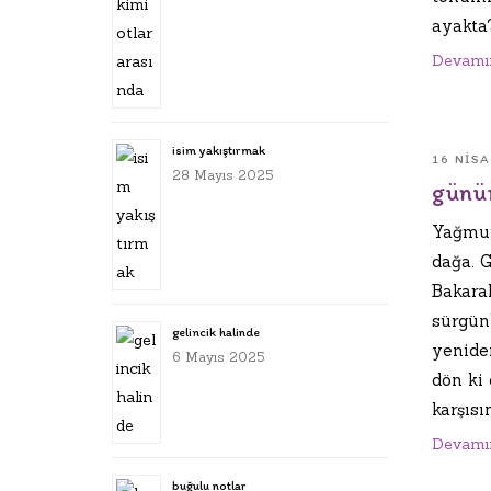
ayakta?
Devamı
isim yakıştırmak
16 NIS
28 Mayıs 2025
günün
Yağmur
dağa. G
Bakara
sürgünl
gelincik halinde
yenide
6 Mayıs 2025
dön ki
karşısı
Devamı
buğulu notlar