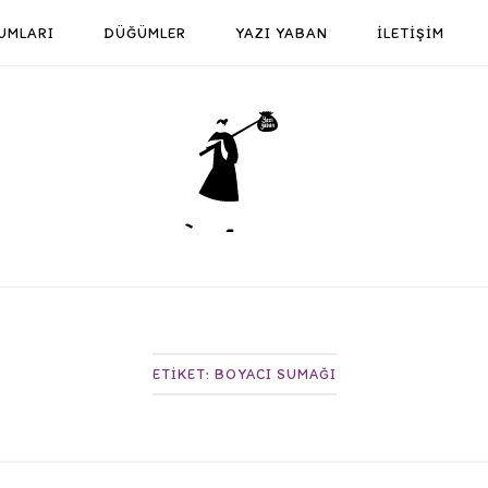
UMLARI
DÜĞÜMLER
YAZI YABAN
İLETİŞİM
Home
ETIKET:
BOYACI SUMAĞI