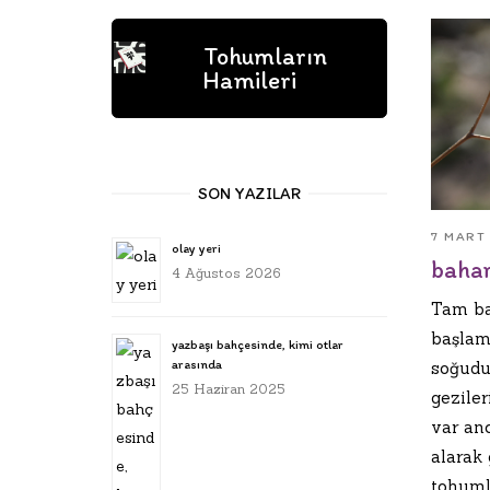
Tohumların
Hamileri
SON YAZILAR
7 MART
olay yeri
bahar
4 Ağustos 2026
Tam ba
başlamı
yazbaşı bahçesinde, kimi otlar
arasında
soğudu
25 Haziran 2025
gezile
var an
alarak
tohuml