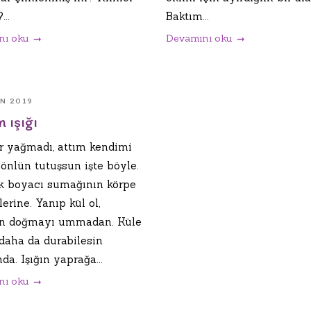
...
Baktım...
nı oku
Devamını oku
AN 2019
 ışığı
 yağmadı, attım kendimi
önlün tutuşsun işte böyle.
k boyacı sumağının körpe
erine. Yanıp kül ol,
n doğmayı ummadan. Küle
 daha da durabilesin
nda. Işığın yaprağa...
nı oku