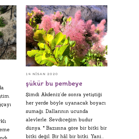
14 NISAN 2020
şükür bu pembeye
da
Şimdi Akdeniz’de sonra yetiştiği
tim.
her yerde böyle uyanacak boyacı
ğçayı
sumağı. Dallarının ucunda
alevlerle. Sevdiceğim budur
klı
dünya. * Bazısına göre bir bitki bir
neme
bitki değil. Bir hâl bir bitki. Yani...
ndı.