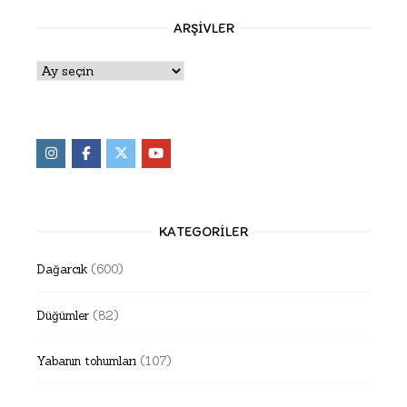
ARŞIVLER
Arşivler
KATEGORILER
Dağarcık
(600)
Düğümler
(82)
Yabanın tohumları
(107)