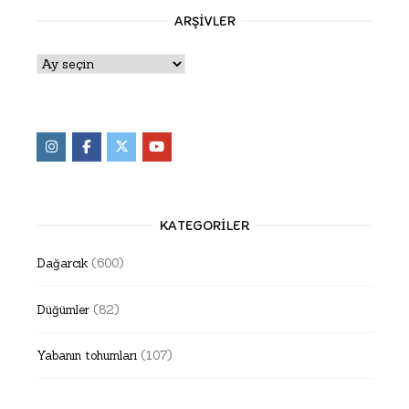
ARŞIVLER
Arşivler
KATEGORILER
Dağarcık
(600)
Düğümler
(82)
Yabanın tohumları
(107)