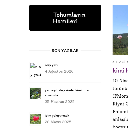
Tohumların
Hamileri
SON YAZILAR
3 HAZI
olay yeri
kimi 
4 Ağustos 2026
10 Nis
türünü
yazbaşı bahçesinde, kimi otlar
arasında
(Phlom
25 Haziran 2025
Riyat 
Phlomi
isim yakıştırmak
anlaşı
28 Mayıs 2025
bögesi