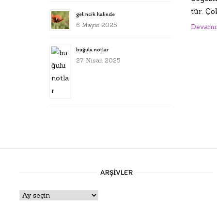
tür. Çok
gelincik halinde
6 Mayıs 2025
Devamı
buğulu notlar
27 Nisan 2025
ARŞIVLER
Arşivler