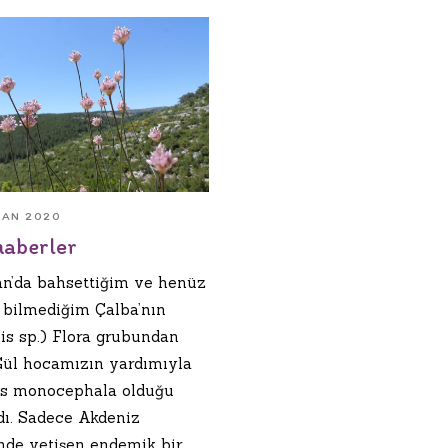
RAN 2020
haberler
an’da bahsettiğim ve henüz
 bilmediğim Çalba’nın
is sp.) Flora grubundan
Gül hocamızın yardımıyla
s monocephala olduğu
ldı. Sadece Akdeniz
nde yetişen endemik bir