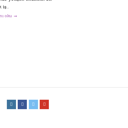
 iş...
nı oku