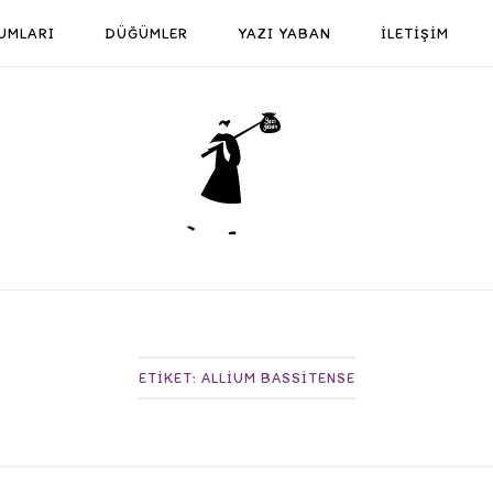
UMLARI
DÜĞÜMLER
YAZI YABAN
İLETİŞİM
Home
ETIKET:
ALLIUM BASSITENSE