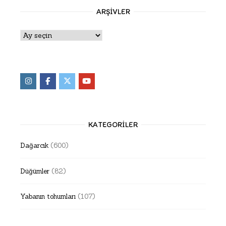
ARŞIVLER
Arşivler
KATEGORILER
Dağarcık
(600)
Düğümler
(82)
Yabanın tohumları
(107)