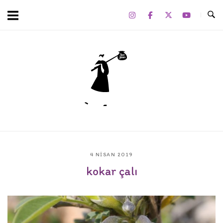
Skip
to
content
Home
4 NISAN 2019
kokar çalı