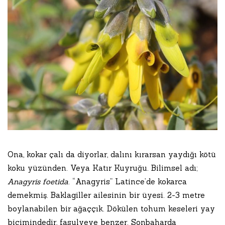
Ona, kokar çalı da diyorlar, dalını kırarsan yaydığı kötü
koku yüzünden. Veya Katır Kuyruğu. Bilimsel adı;
Anagyris foetida
. “Anagyris” Latince’de kokarca
demekmiş. Baklagiller ailesinin bir üyesi. 2-3 metre
boylanabilen bir ağaççık. Dökülen tohum keseleri yay
biçimindedir, fasulyeye benzer. Sonbaharda