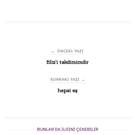
Post
←
ÖNCEKI YAZI
filiz’i takdimimdir
navigation
SONRAKI YAZI
→
hepsi eş
BUNLAR DA ILGINI ÇEKEBILIR