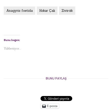
Anagyris foetida
Kokar Çalı
Zivircik
Bunu beğen:
Yükleniyor...
BUNU PAYLAŞ
E-posta