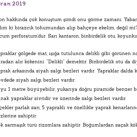
iran 2019
on hakkında çok konuştum şimdi onu görme zamanı. Yabanda
lım ki birazcık tohumundan alıp bahçeye ekelim, değil mi? 
um perforatum’dur. Sarı kantaron, binbirdelik otu, koyunkıran
praklar gölgede mat, ışığa tutulunca delikli gibi görünen no
radan alır kökenini. “Delikli” demektir. Binbirdelik otu da d
prak arkasında siyah salgı bezleri vardır. Yapraklar dalda kar
vdede siyah salgı bezleri vardır.
yu 1 metre büyüyebilir, yukarıya doğru piramide benzer bi
nak yapraklar sivridir ve üzerinde salgı bezleri vardır.
çekler parlak sarı, 5 yapraklı ve özellikle yaprak kenarları
zlerine sahiptir.
k sarmaşık türü rizomlara sahiptir. Boğumlardan saçak kök