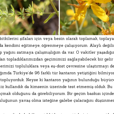
itkilerini şifaları için veya besin olarak toplamak, topla
da kendimi eğitmeye, öğrenmeye çalışıyorum. Alaylı değili
p yağını satmaya çalışmışlığım da var. O vakitler yaşadığı
an topladıklarımızdan geçimimizi sağlayabilecek bir gelir 
klerimizi topluluklara veya eş-dost çevresine ulaştırmayı 
ğımda Türkiye’de 96 farklı tür kantaron yetiştiğini bilmiy
e topluyorduk. Neyse ki kantaron yağının bulunduğu büyüce
iz kullandık da kimsenin üzerinde test etmemiş olduk. Bu 
açmak olduğunu da görebiliyorum. Bir geçim baskısı içinde 
uluğunun yavaş olma isteğine galebe çalacağını düşünmem