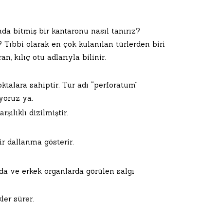
 bitmiş bir kantaronu nasıl tanırız?
Tıbbi olarak en çok kulanılan türlerden biri
, kılıç otu adlarıyla bilinir.
ktalara sahiptir. Tür adı “perforatum”
iyoruz ya.
şılıklı dizilmiştir.
r dallanma gösterir.
nda ve erkek organlarda görülen salgı
ler sürer.