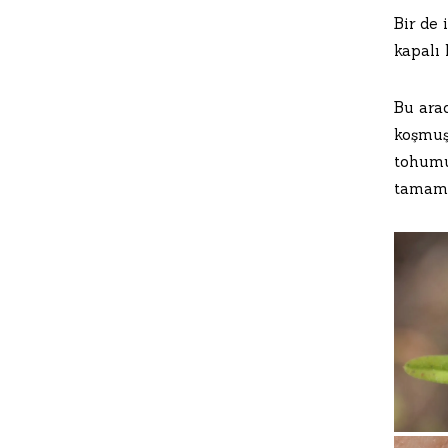
Bir de 
kapalı 
Bu ara
koşmuşt
tohumu
tamamd