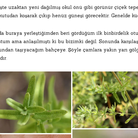
işte uzaktan yeni dağılmış okul önü gibi görünür çiçek tepel
kutudan koşarak çıkıp henüz güneşi görecektir. Genelde küç
da buraya yerleştiğimden beri gördüğüm ilk binbirdelik ot
um ama anlaşılmıştı ki bu bizimki değil. Sonunda karşılaşt
ndan taşıyacağım bahçeye. Şöyle çamlara yakın yarı gölg
ır.