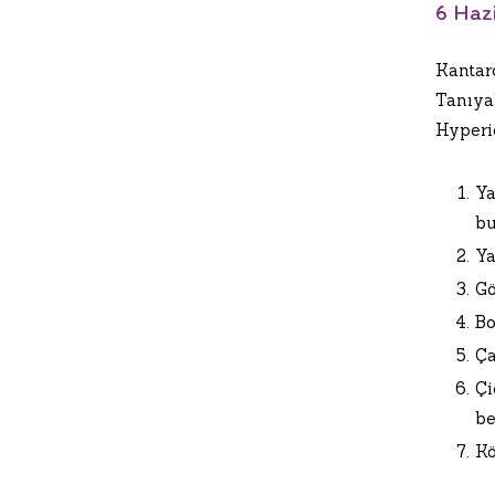
6 Haz
Kantar
Tanıya
Hyperic
Ya
bu
Ya
Gö
Bo
Ça
Çi
be
Kö