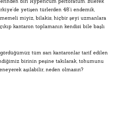
rlerinden biri Hypericum perforatum. Bilerek
ürkiye’de yetişen türlerden 48’i endemik,
memeli miyiz, bilakis, hiçbir şeyi uzmanlara
çıkıp kantaron toplamanın kendisi bile başlı
a gördüğümüz tüm sarı kantaronlar tarif edilen
endiğimiz birinin peşine takılarak, tohumunu
eneyerek aşılabilir, neden olmasın?