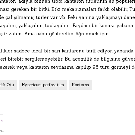
antaron” adıyla bilinen tıbbi kantaron türlerinin en popüle
ası gereken bir bitki. Etki mekanizmaları farklı olabilir, T
de çalışılmamış türler var vb. Peki yanına yaklaşmayı dene
ayalım, yaklaşalım, toplayalım. Faydası bir kenara yabana 
şiir zaten. Ama sabır gösterelim, öğrenmek için.
likler sadece ideal bir sarı kantaronu tarif ediyor, yaband
leri birebir sergilemeyebilir. Bu acemilik de bilgisine güv
 ekerek veya kantaron sevdasına kapılıp 96 türü görmeyi d
elik Otu
Hypericum perforatum
Kantaron
n:
...