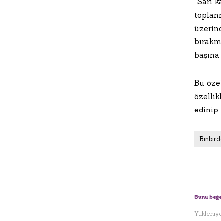
“Sarı k
toplanm
üzerin
bırakm
başına 
Bu özel
özellik
edinip
Binbird
Bunu beğe
Yükleniyor