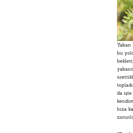
Yaban b
bu yol
bekleti
yaband
üretti
topladı
da işt
kendim
hıza k
zorunl