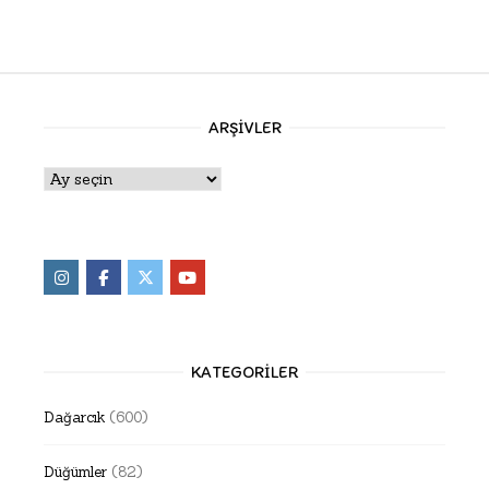
ARŞIVLER
Arşivler
KATEGORILER
Dağarcık
(600)
Düğümler
(82)