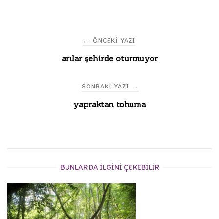
Post
←
ÖNCEKI YAZI
arılar şehirde oturmuyor
navigation
SONRAKI YAZI
→
yapraktan tohuma
BUNLAR DA ILGINI ÇEKEBILIR