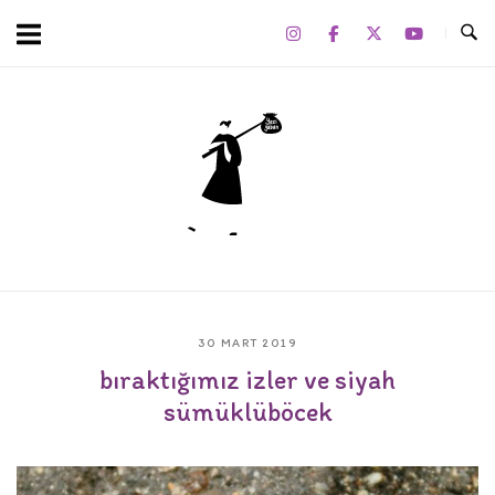
Skip
to
content
Home
30 MART 2019
bıraktığımız izler ve siyah
sümüklüböcek