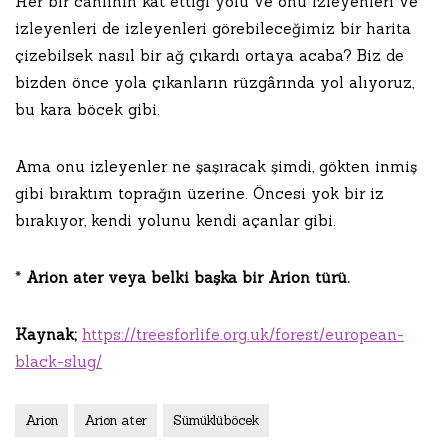
Her bir canlının kat ettiği yolu ve onu izleyenleri ve
izleyenleri de izleyenleri görebileceğimiz bir harita
çizebilsek nasıl bir ağ çıkardı ortaya acaba? Biz de
bizden önce yola çıkanların rüzgârında yol alıyoruz,
bu kara böcek gibi.
Ama onu izleyenler ne şaşıracak şimdi, gökten inmiş
gibi bıraktım toprağın üzerine. Öncesi yok bir iz
bırakıyor, kendi yolunu kendi açanlar gibi.
*
Arion ater veya belki başka bir Arion türü.
Kaynak;
https://treesforlife.org.uk/forest/european-
black-slug/
Arion
Arion ater
Sümüklüböcek