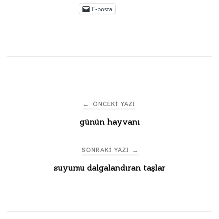
E-posta
Post
←
ÖNCEKI YAZI
günün hayvanı
navigation
SONRAKI YAZI
→
suyumu dalgalandıran taşlar