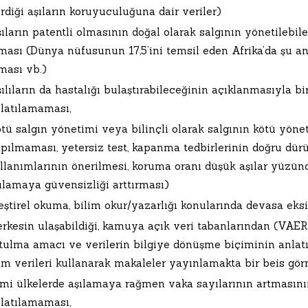
rdiği aşıların koruyuculuğuna dair veriler)
ıların patentli olmasının doğal olarak salgının yönetilebi
ması (Dünya nüfusunun 17,5’ini temsil eden Afrika’da şu a
ması vb.)
ılıların da hastalığı bulaştırabileceğinin açıklanmasıyla birl
latılamaması,
tü salgın yönetimi veya bilinçli olarak salgının kötü yöne
pılmaması, yetersiz test, kapanma tedbirlerinin doğru dür
llanımlarının önerilmesi, koruma oranı düşük aşılar yüz
ılamaya güvensizliği arttırması)
eştirel okuma, bilim okur/yazarlığı konularında devasa eksik
rkesin ulaşabildiği, kamuya açık veri tabanlarından (VAER
tulma amacı ve verilerin bilgiye dönüşme biçiminin anlatı
m verileri kullanarak makaleler yayınlamakta bir beis gö
mi ülkelerde aşılamaya rağmen vaka sayılarının artmasının
latılamaması,