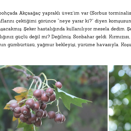
 bohçada Akçaağaç yapraklı üvez’im var (Sorbus torminalis)
aflarını çektiğimi görünce “neye yarar ki?” diyen komşusun
aşacakmış. Şeker hastalığında kullanılıyor mesela dedim. Ş
lığınız güçlü değil mi? Değilmiş. Sonbahar geldi. Kırmızısı, 
ının gümbürtüsü, yağmur bekleyişi, yürüme havasıyla. Koş