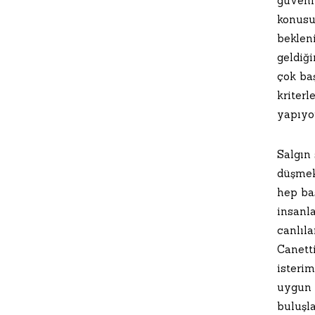
güvenil
konusu
beklen
geldiğ
çok ba
kriterl
yapıyo
Salgın 
düşmek
hep ba
insanl
canlıla
Canett
isteri
uygun 
buluşla