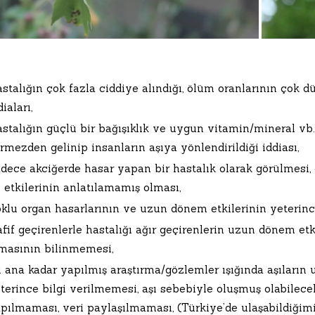
stalığın çok fazla ciddiye alındığı, ölüm oranlarının çok dü
diaları,
stalığın güçlü bir bağışıklık ve uygun vitamin/mineral vb. 
rmezden gelinip insanların aşıya yönlendirildiği iddiası,
dece akciğerde hasar yapan bir hastalık olarak görülmesi, 
 etkilerinin anlatılamamış olması,
klu organ hasarlarının ve uzun dönem etkilerinin yeterinc
fif geçirenlerle hastalığı ağır geçirenlerin uzun dönem etk
masının bilinmemesi,
 ana kadar yapılmış araştırma/gözlemler ışığında aşıların u
terince bilgi verilmemesi, aşı sebebiyle oluşmuş olabilece
pılmaması, veri paylaşılmaması, (Türkiye’de ulaşabildiği