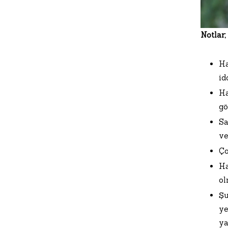
Notlar;
Ha
id
Ha
gö
Sa
ve
Ço
Ha
ol
Şu
ye
ya