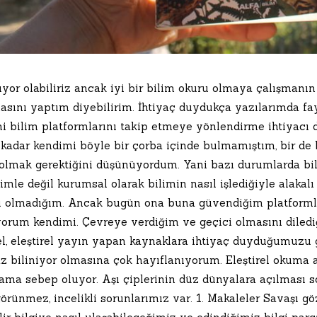
yor olabiliriz ancak iyi bir bilim okuru olmaya çalışmanı
asını yaptım diyebilirim. İhtiyaç duydukça yazılarımda f
i bilim platformlarını takip etmeye yönlendirme ihtiyacı
kadar kendimi böyle bir çorba içinde bulmamıştım, bir de b
 olmak gerektiğini düşünüyordum. Yani bazı durumlarda bi
mle değil kurumsal olarak bilimin nasıl işlediğiyle alakal
 olmadığım. Ancak bugün ona buna güvendiğim platformlar
orum kendimi. Çevreye verdiğim ve geçici olmasını dilediği
el, eleştirel yayın yapan kaynaklara ihtiyaç duyduğumuzu 
az biliniyor olmasına çok hayıflanıyorum. Eleştirel okuma 
ma sebep oluyor. Aşı çiplerinin düz dünyalara açılması s
görünmez, incelikli sorunlarımız var. 1. Makaleler Savaşı 