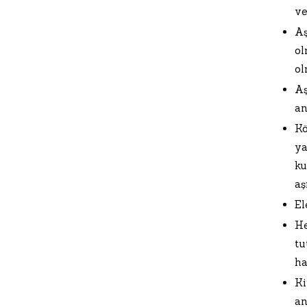
ve
Aş
ol
ol
Aş
an
Kö
ya
ku
aş
El
He
tu
ha
Ki
an