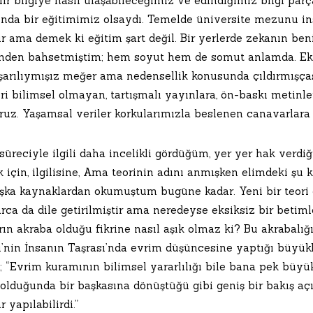
ir bilgiye nasıl ulaşabileceğimiz ve edindiğimiz bilgi par
nda bir eğitimimiz olsaydı. Temelde üniversite mezunu in
ir ama demek ki eğitim şart değil. Bir yerlerde zekanın be
inden bahsetmiştim; hem soyut hem de somut anlamda. Ek
şarılıymışız meğer ama nedensellik konusunda çıldırmışças
eri bilimsel olmayan, tartışmalı yayınlara, ön-baskı metinle
ruz. Yaşamsal veriler korkularımızla beslenen canavarlara
süreciyle ilgili daha incelikli gördüğüm, yer yer hak verdi
 için, ilgilisine, Ama teorinin adını anmışken elimdeki şu 
şka kaynaklardan okumuştum bugüne kadar. Yeni bir teori d
arca da dile getirilmiştir ama neredeyse eksiksiz bir beti
rın akraba olduğu fikrine nasıl aşık olmaz ki? Bu akrabalı
i’nin İnsanın Taşrası’nda evrim düşüncesine yaptığı büyükl
m; “Evrim kuramının bilimsel yararlılığı bile bana pek büy
olduğunda bir başkasına dönüştüğü gibi geniş bir bakış açı
r yapılabilirdi.”