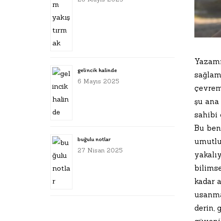
Yazamı
gelincik halinde
sağlam
6 Mayıs 2025
çevrem
şu ana 
sahibi
Bu beni
buğulu notlar
umutlu
27 Nisan 2025
yakalıy
bilims
kadar 
usanma
derin, 