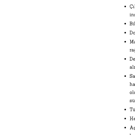
Çı
in
Bi
Do
Ma
ra
De
al
Sa
ha
ol
sü
Tü
He
Aş