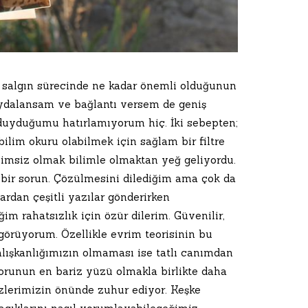
n salgın sürecinde ne kadar önemli olduğunun
aydalansam ve bağlantı versem de geniş
 duyduğumu hatırlamıyorum hiç. İki sebepten;
ilim okuru olabilmek için sağlam bir filtre
limsiz olmak bilimle olmaktan yeğ geliyordu.
ı bir sorun. Çözülmesini dilediğim ama çok da
dan çeşitli yazılar gönderirken
m rahatsızlık için özür dilerim. Güvenilir,
görüyorum. Özellikle evrim teorisinin bu
alışkanlığımızın olmaması ise tatlı canımdan
orunun en bariz yüzü olmakla birlikte daha
gözlerimizin önünde zuhur ediyor. Keşke