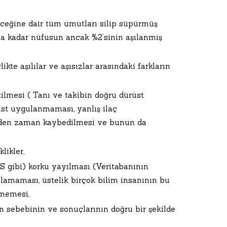
leceğine dair tüm umutları silip süpürmüş
na kadar nüfusun ancak %2’sinin aşılanmış
ikte aşılılar ve aşısızlar arasındaki farkların
tilmesi ( Tanı ve takibin doğru dürüst
üst uygulanmaması, yanlış ilaç
ünden zaman kaybedilmesi ve bunun da
likler,
S gibi) korku yayılması (Veritabanının
lamaması, üstelik birçok bilim insanının bu
rmemesi,
 sebebinin ve sonuçlarının doğru bir şekilde