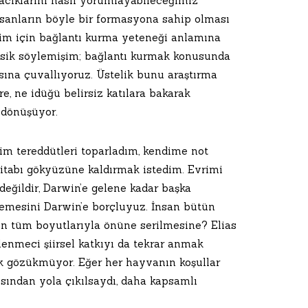
çacıklarını nasıl yorumlayabileceğimiz
sanların böyle bir formasyona sahip olması
nim için bağlantı kurma yeteneği anlamına
sik söylemişim; bağlantı kurmak konusunda
ına çuvallıyoruz. Üstelik bunu araştırma
re, ne idüğü belirsiz katılara bakarak
 dönüşüyor.
ğim tereddütleri toparladım, kendime not
kitabı gökyüzüne kaldırmak istedim. Evrimi
eğildir, Darwin’e gelene kadar başka
mlemesini Darwin’e borçluyuz. İnsan bütün
ğın tüm boyutlarıyla önüne serilmesine? Elias
enmeci şiirsel katkıyı da tekrar anmak
ük gözükmüyor. Eğer her hayvanın koşullar
sından yola çıkılsaydı, daha kapsamlı