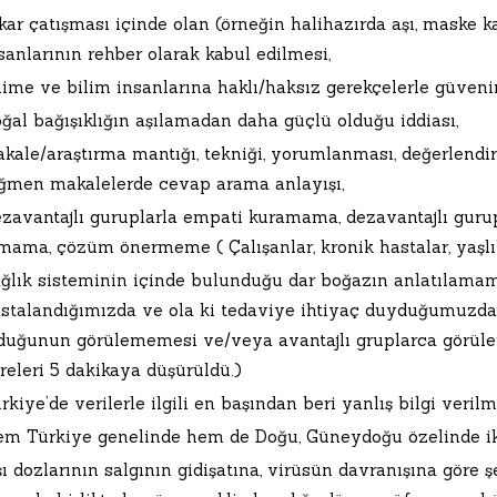
kar çatışması içinde olan (örneğin halihazırda aşı, maske k
sanlarının rehber olarak kabul edilmesi,
lime ve bilim insanlarına haklı/haksız gerekçelerle güveni
ğal bağışıklığın aşılamadan daha güçlü olduğu iddiası,
kale/araştırma mantığı, tekniği, yorumlanması, değerlendiri
ğmen makalelerde cevap arama anlayışı,
zavantajlı guruplarla empati kuramama, dezavantajlı gurup
mama, çözüm önermeme ( Çalışanlar, kronik hastalar, yaşlıl
ğlık sisteminin içinde bulunduğu dar boğazın anlatılama
stalandığımızda ve ola ki tedaviye ihtiyaç duyduğumuzda
duğunun görülememesi ve/veya avantajlı gruplarca görül
releri 5 dakikaya düşürüldü.)
rkiye’de verilerle ilgili en başından beri yanlış bilgi verilm
m Türkiye genelinde hem de Doğu, Güneydoğu özelinde ikti
ı dozlarının salgının gidişatına, virüsün davranışına göre 