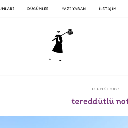
UMLARI
DÜĞÜMLER
YAZI YABAN
İLETİŞİM
Home
16 EYLÜL 2021
tereddütlü not