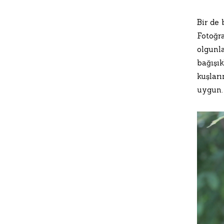
Bir de
Fotoğr
olgunl
bağışık
kuşlar
uygun.