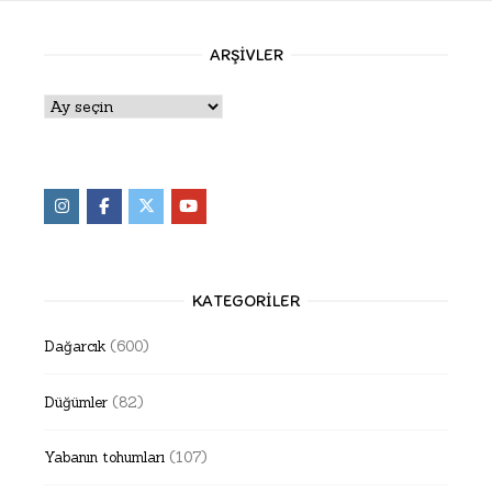
ARŞIVLER
Arşivler
KATEGORILER
Dağarcık
(600)
Düğümler
(82)
Yabanın tohumları
(107)